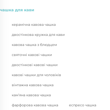
чашка для кави
керамічна кавова чашка
двостінкова кружка для кави
кавова чашка з блюдцем
святочні кавові чашки
двостінкові кавові чашки
кавові чашки для чоловіків
вінтажна кавова чашка
кам’яна кавова чашка
фарфорова кавова чашка
еспресо чашка