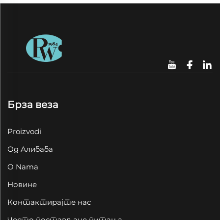
Брза веза
Proizvodi
Од Алибаба
O Nama
Новине
Контактирајте нас
Често постављане питања