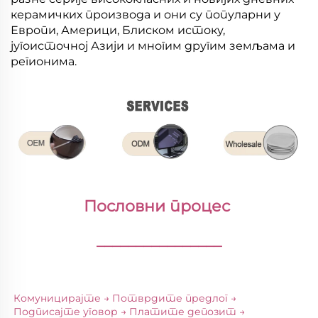
керамичких производа и они су популарни у
Европи, Америци, Блиском истоку,
југоисточној Азији и многим другим земљама и
регионима.
Пословни процес 
________________
Комуницирајте → Потврдите предлог → 
Подписајте уговор → Платите депозит → 