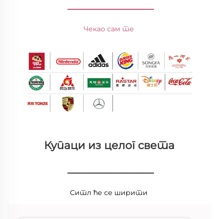
________________
Чекао сам те 
Купаци из целог света 
________________
Ситл ће се ширити 