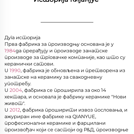
________________
Дуга историја
Прва фабрика за производњу основана је у
1984
да прерађују и производе занатске
производе за трговачке компаније, као што су
керамички сатови.
U
1990
, фабрика је обновљена и претворена из
занатске на керамику за свакодневну
употребу.
U
2004
, фабрика се проширила за око 14
хектара, и основала је фабрику керамике "Нови
живот".
U
2012
, фабрика проширити извоз пословања, и
ажуриран име фабрике на QIANYUE,
професионални керамике и фарцилани
произвођач који се састоји од Р&Д, производње