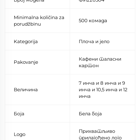
Minimalna količina za
500 комада
porudžbinu
Kategorija
Плоча и јело
Кафени таласни
Pakovanje
картон
7 инча и 8 инча и 9
Величина
инча и 10,5 инча и 12
инча
Боја
Бела боја
Прихватљиво
Logo
прилагођено лого