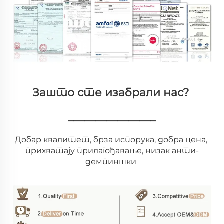
Зашто сте изабрали нас? 
________________
Добар квалитет, брза испорука, добра цена, 
прихватају прилагођавање, низак анти-
демпиншки 