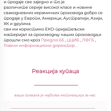
и продаје све заједно и то је
различите серије високог класе и новине
свакодневних керамичких производа добро се
продаје у Европи, Америци, Аустралији, Азији,
ХК и другима
сви ми користимо ЕКО-пријатељски
материјал за производњу наших производа,и
прошли смо кроз
Предлог 65
,
ЦЦИБ
,
ЛФГБ
,
Главни информациони директор
.
Реакција купаца 
________________
ваша похвала је најбоља мотивација за нас 