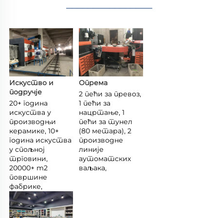
________________
Искуство и 
Опрема 
подручје 
2 пећи за превоз, 
20+ година 
1 пећи за 
искуства у 
нацртање, 1 
производњи 
пећи за тунел 
керамике, 10+ 
(80 метара), 2 
година искуства 
производне 
у спољној 
линије 
трговини, 
аутоматских 
20000+ m2 
ваљака, 
површине 
фабрике, 