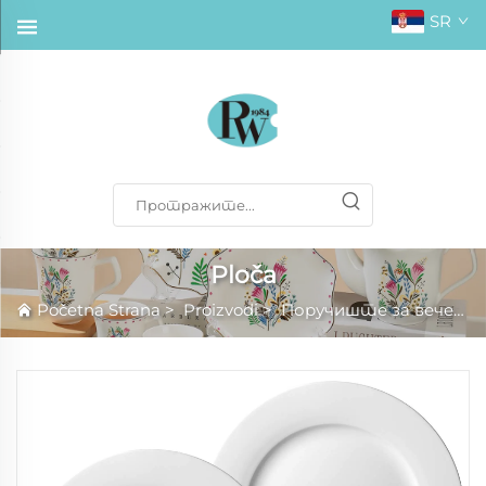
SR
Ploča
Početna Strana
>
Proizvodi
>
Поручиште за вечеру