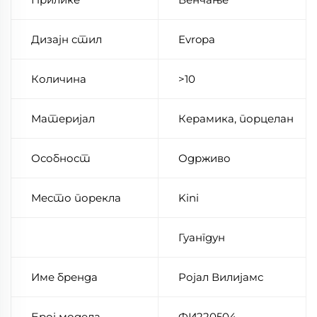
Дизајн стил
Evropa
Количина
>10
Материјал
Керамика, порцелан
Особност
Одрживо
Место порекла
Kini
Гуангдун
Име бренда
Ројал Вилијамс
Број модела
ФИ220504