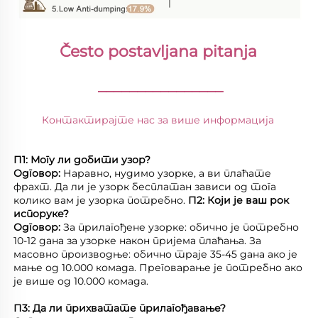
Često postavljana pitanja 
________________
Контактирајте нас за више информација 
П1: Могу ли добити узор? 
Одговор: 
Наравно, нудимо узорке, а ви плаћате 
фрахт. Да ли је узорк бесплатан зависи од тога 
колико вам је узорка потребно. 
П2: Који је ваш рок 
испоруке? 
Одговор: 
За прилагођене узорке: обично је потребно 
10-12 дана за узорке након пријема плаћања. За 
масовно производње: обично траје 35-45 дана ако је 
мање од 10.000 комада. Преговарање је потребно ако 
је више од 10.000 комада. 
П3: Да ли прихватате прилагођавање? 