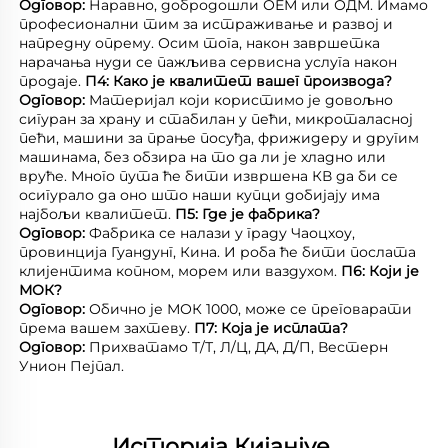
Одговор: 
Наравно, добродошли ОЕМ или ОДМ. Имамо 
професионални тим за истраживање и развој и 
напредну опрему. Осим тога, након завршетка 
нарачања нуди се пажљива сервисна услуга након 
продаје. 
П4: Како је квалитет вашег производа? 
Одговор: 
Материјал који користимо је довољно 
сигуран за храну и стабилан у пећи, микроталасној 
пећи, машини за прање посуђа, фрижидеру и другим 
машинама, без обзира на то да ли је хладно или 
вруће. Много пута ће бити извршена КВ да би се 
осигурало да оно што наши купци добијају има 
најбољи квалитет. 
П5: Где је фабрика? 
Одговор: 
Фабрика се налази у граду Чаоцхоу, 
провинција Гуандунг, Кина. И роба ће бити послата 
клијентима копном, морем или ваздухом. 
П6: Који је 
МОК? 
Одговор: 
Обично је МОК 1000, може се преговарати 
према вашем захтеву. 
П7: Која је исплата? 
Одговор: 
Прихватамо Т/Т, Л/Ц, ДА, Д/П, Вестерн 
Унион Пејпал. 
Историја Кијанјуе 