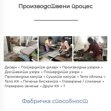
Производствени процес 
________________
Дизајн → Потврдите дизајн → Производња узорка → 
Доставити узорк → Потврдите узорк → 
Производња калупа → Сушите калупе → Тело облика → 
Тело КК → Печење бисквита → Глазирање / сликање → 
Глазирано печење → Други КК → Т 
Фабричка способност 