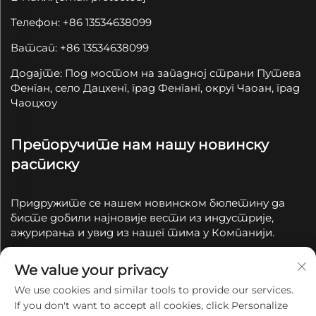
Телефон: +86 13534638099
Ватсап: +86 13534638099
Додајте: Под мостом на западној страни Путева
Фенган, село Дацхенг, град Фенганг, округ Чаоан, град
Чаоцхоу
Препоручите нам нашу новинску
расписку
Придружите се нашем новинском бюлетину да
бисте добили најновије вести из индустрије,
ажурирања и увид из нашег тима у Компанији.
We value your privacy
Подпишите се
We use cookies and similar tools to provide our services.
If you don't want to accept all cookies, click Personalize
Ауторско право © 2025 од стране Чаоцоу Цианјуе