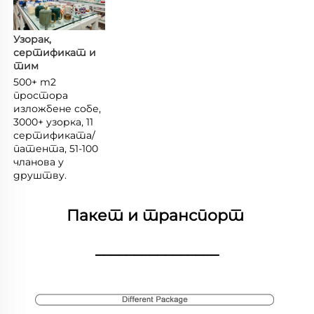
Узорак, 
сертификат и 
тим 
500+ m2 
простора 
изложбене собе, 
3000+ узорка, 11 
сертификата/
патента, 51-100 
чланова у 
друштву. 
Пакет и транспорт 
________________