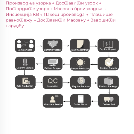
Производња узорка → Доставити узорк → 
Потврдите узорк → Масовна производња → 
Инспекција КВ → Пакет производа → Платите 
равнотежу → Доставити Масовну → Завршити 
наруџбу 