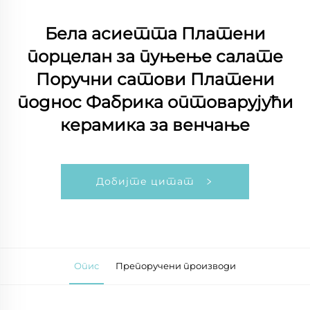
Бела асиетта Платени
порцелан за пуњење салате
Поручни сатови Платени
поднос Фабрика оптоварујући
керамика за венчање
Добијте цитат
Опис
Препоручени производи