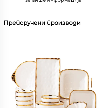
за више информација 
Препоручени производи