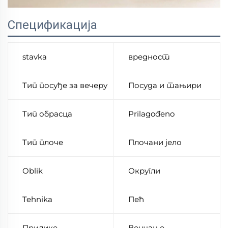
Спецификација
stavka
вредност
Тип посуђе за вечеру
Посуда и тањири
Тип обрасца
Prilagođeno
Тип плоче
Плочани јело
Oblik
Округли
Tehnika
Пећ
Прилике
Венчање