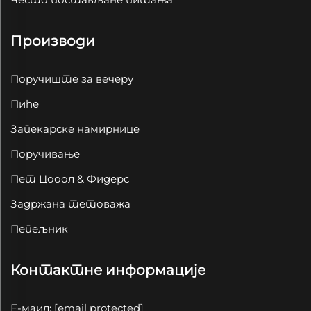
Производи
Поручиште за вечеру
Пиће
Запекарске намирнице
Поручивање
Пет Цооол & Фидерс
Задржана тетоважа
Пепељник
Контактне информације
Е-маил:
[email protected]