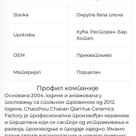
Stavka
Округла бела плоча
Кућа. Ресторан. Бар.
Upotreba
Хотел.
ОЕМ
Прихватљиво
Материјал
Порцелан
Профил компаније
Основана 2004. године и ангажована у
пословању са спољном трговином од 2012.
године, Chaozhou Chaoan QianYue Ceramics
Factory је професионални произвођач керамике
и порцелана који се састоји од истраживања и
развоја, производње и продаје заједно. Имамо
разне серије висококласних и новијих дневних