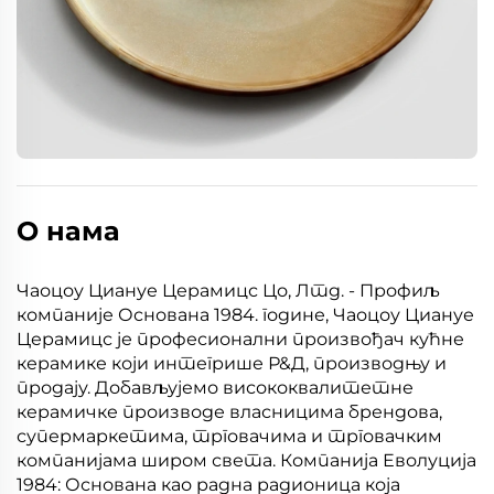
О нама
Чаоцоу Циануе Церамицс Цо, Лтд. - Профиљ
компаније Основана 1984. године, Чаоцоу Циануе
Церамицс је професионални произвођач кућне
керамике који интегрише Р&Д, производњу и
продају. Добављујемо висококвалитетне
керамичке производе власницима брендова,
супермаркетима, трговачима и трговачким
компанијама широм света. Компанија Еволуција
1984: Основана као радна радионица која