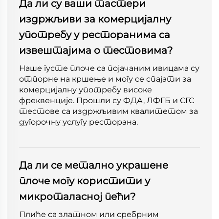
Да ли су ваши тастери
издржљиви за комерцијалну
употребу у ресторанима са
извештајима о тестовима?
Наше густе плоче са појачаним ивицама су
отпорне на кршење и могу се спајати за
комерцијалну употребу високе
фреквенције. Прошли су ФДА, ЛФГБ и СГС
тестове са издржљивим квалитетом за
дугорочну услугу ресторана.
Да ли се метално украшене
плоче могу користити у
микроталасној пећи?
Плиће са златном или сребрним