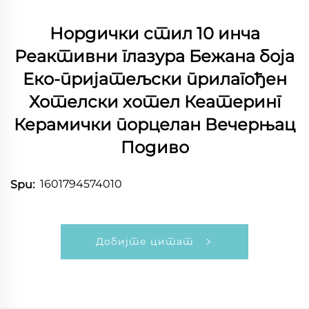
Нордички стил 10 инча
Реактивни глазура Бежана боја
Еко-пријатељски прилагођен
Хотелски хотел Кеатеринг
Керамички порцелан Вечерњац
Подиво
1601794574010
Spu:
Добијте цитат