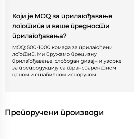
Који је MOQ за прилагођавање
логотипа и ваше предности
прилагођавања?
MOQ: 500-1000 комада за прилагођени
логотип. Ми пружамо прецизну
прилагођавање, слободан дизајн и узорке
за препродукцију са транспарентном
ценом и стабилном испоруком.
Препоручени производи