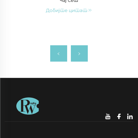
Чај Сет
Добијте цитат