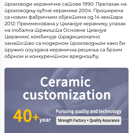
производи керамичке сатове 1990: Прелазак на
производњу кућне керамике 2004: Проширена
са новим фабричким објектима од 14 хектара
2012: Преименована у Цхианјуе керамику, улазак
на глобална тржишта Основне Цианјуе
Церамикс комбинује традиционално
занатство са модерном производњом како би
пружио поуздана керамичка решења са брзим
обрном и конкурентном вредношћу.