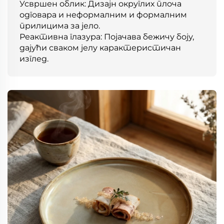
Усвршен облик: Дизајн округлих плоча
одговара и неформалним и формалним
прилицима за јело.
Реактивна глазура: Појачава бежичу боју,
дајући сваком јелу карактеристичан
изглед.