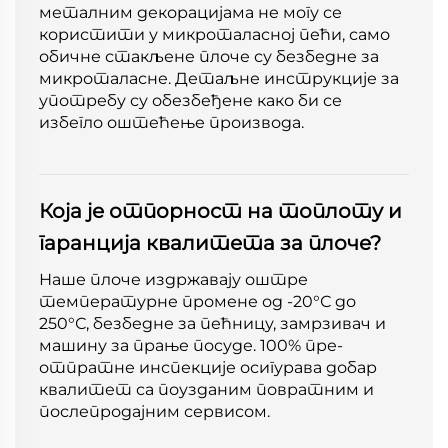
металним декорацијама не могу се
користити у микроталасној пећи, само
обичне стакљене плоче су безбедне за
микроталасне. Детаљне инструкције за
употребу су обезбеђене како би се
избегло оштећење производа.
Која је отпорност на топлоту и
гаранција квалитета за плоче?
Наше плоче издржавају оштре
температурне промене од -20°С до
250°С, безбедне за пећницу, замрзивач и
машину за прање посуде. 100% пре-
отпратне инспекције осигурава добар
квалитет са поузданим повратним и
послепродајним сервисом.