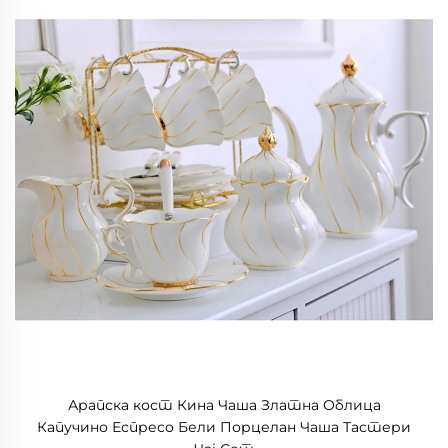
Арапска кост Кина Чаша Златна Облица
Капучино Еспресо Бели Порцелан Чаша Тастери