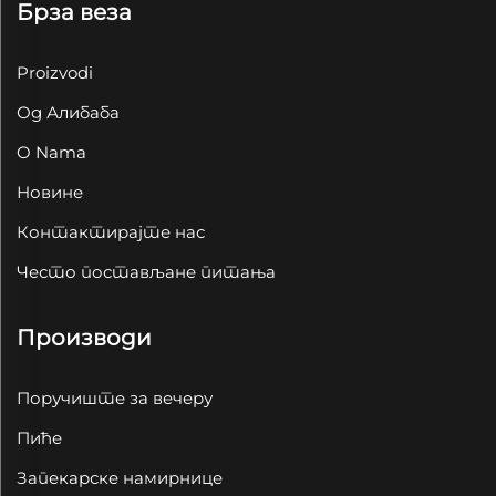
Брза веза
Proizvodi
Од Алибаба
O Nama
Новине
Контактирајте нас
Често постављане питања
Производи
Поручиште за вечеру
Пиће
Запекарске намирнице