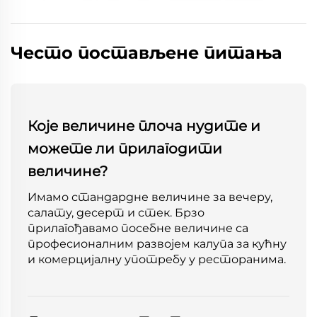
Често постављене питања
Које величине плоча нудите и
можете ли прилагодити
величине?
Имамо стандардне величине за вечеру,
салату, десерт и стек. Брзо
прилагођавамо посебне величине са
професионалним развојем калупа за кућну
и комерцијалну употребу у ресторанима.