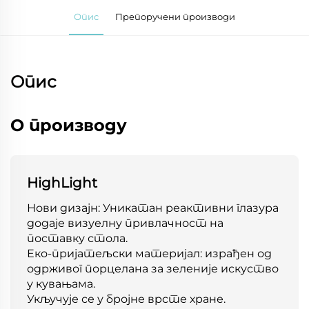
Опис
Препоручени производи
Опис
О производу
HighLight
Нови дизајн: Уникатан реактивни глазура
додаје визуелну привлачност на
поставку стола.
Еко-пријатељски материјал: израђен од
одрживог порцелана за зеленије искуство
у кувањама.
Укључује се у бројне врсте хране.