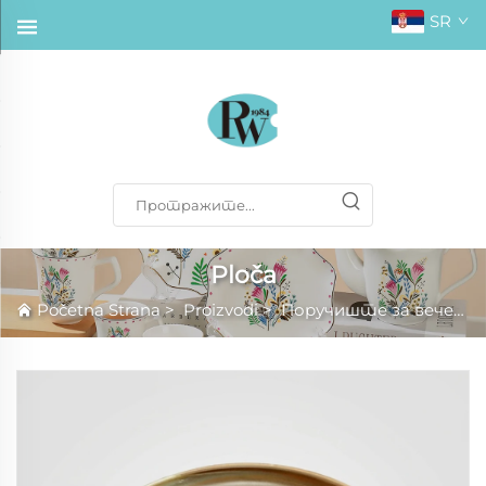
SR
Ploča
Početna Strana
>
Proizvodi
>
Поручиште за вечеру