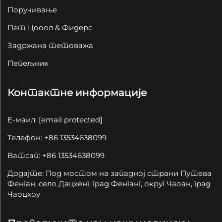
Поручивање
Пет Цооол & Фидерс
Задржана тетоважа
Пепељник
Контактне информације
Е-маил:
[email protected]
Телефон: +86 13534638099
Ватсап: +86 13534638099
Додајте: Под мостом на западној страни Путева
Фенган, село Дацхенг, град Фенганг, округ Чаоан, град
Чаоцхоу