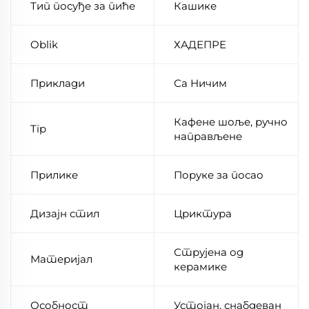
Тип посуђе за пиће
Кашике
Oblik
ХАДЕПРЕ
Приклади
Са Ничим
Кафене шоље, ручно
Tip
направљене
Прилике
Поруке за посао
Дизајн стил
Цриктура
Струјена од
Материјал
керамике
Особност
Устојан, снабдеван