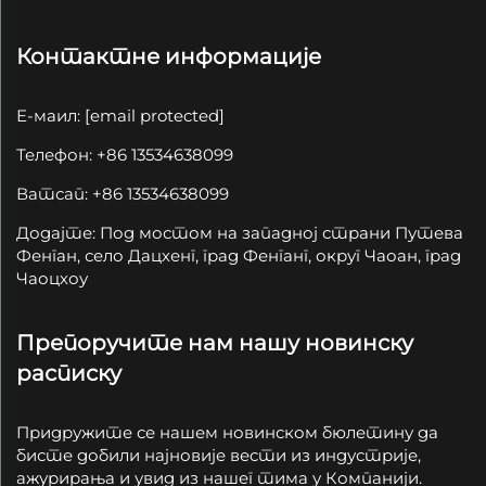
Контактне информације
Е-маил:
[email protected]
Телефон: +86 13534638099
Ватсап: +86 13534638099
Додајте: Под мостом на западној страни Путева
Фенган, село Дацхенг, град Фенганг, округ Чаоан, град
Чаоцхоу
Препоручите нам нашу новинску
расписку
Придружите се нашем новинском бюлетину да
бисте добили најновије вести из индустрије,
ажурирања и увид из нашег тима у Компанији.