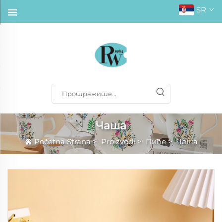
SR
Чаша
Početna Strana
>
Proizvodi
>
Пиће
>
Чаша