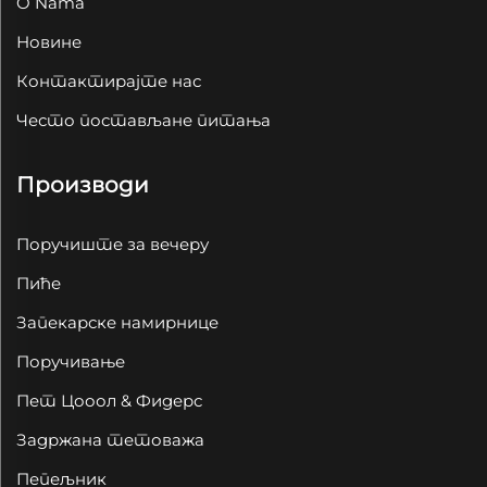
O Nama
Новине
Контактирајте нас
Често постављане питања
Производи
Поручиште за вечеру
Пиће
Запекарске намирнице
Поручивање
Пет Цооол & Фидерс
Задржана тетоважа
Пепељник