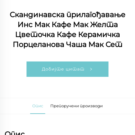
Скандинавска прилагођавање
Инс Мак Кафе Мак Желта
Цветочка Кафе Керамичка
Порцеланова Чаша Мак Сет
Добијте цитат
Опис
Препоручени производи
Опис