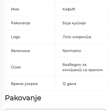
Име
Кафић
Pakovanje
Боја кутије
Logo
Лого клијента
Величина
Normalno
Безбедно за
Опис
контакт са храном
Време узорке
12 дана
Pakovanje 