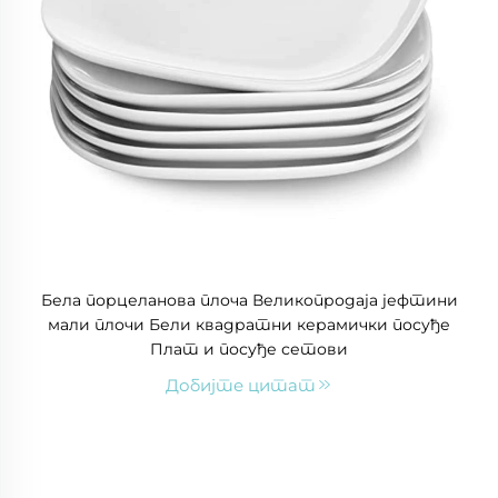
Бела порцеланова плоча Великопродаја јефтини
мали плочи Бели квадратни керамички посуђе
Плат и посуђе сетови
Добијте цитат