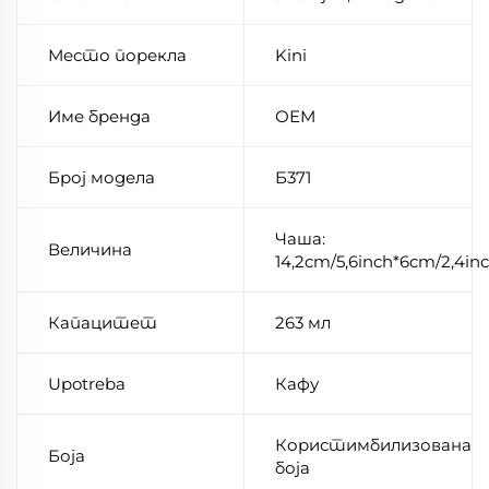
Место порекла
Kini
Име бренда
ОЕМ
Број модела
Б371
Чаша:
Величина
14,2cm/5,6inch*6cm/2,4in
Капацитет
263 мл
Upotreba
Кафу
Користимбилизована
Боја
боја