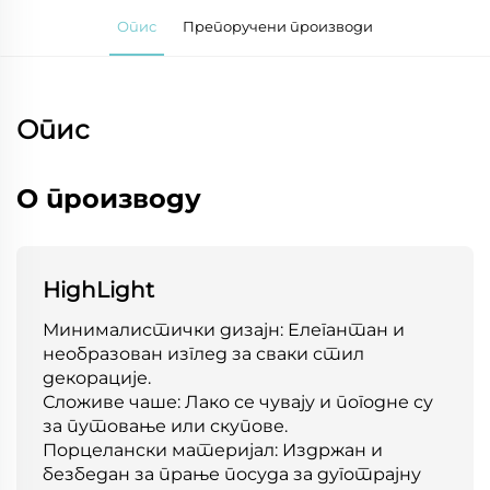
Опис
Препоручени производи
Опис
О производу
HighLight
Минималистички дизајн: Елегантан и
необразован изглед за сваки стил
декорације.
Сложиве чаше: Лако се чувају и погодне су
за путовање или скупове.
Порцелански материјал: Издржан и
безбедан за прање посуда за дуготрајну