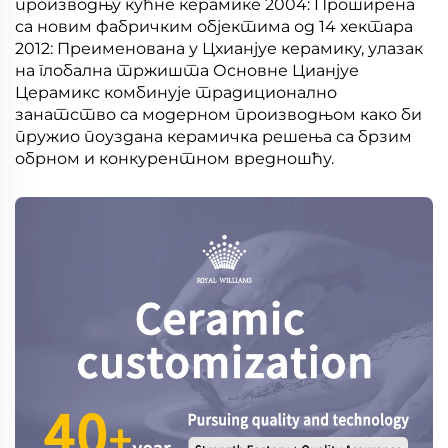
производњу кућне керамике 2004: Проширена
са новим фабричким објектима од 14 хектара
2012: Преименована у Цхианјуе керамику, улазак
на глобална тржишта Основне Цианјуе
Церамикс комбинује традиционално
занатство са модерном производњом како би
пружио поуздана керамичка решења са брзим
обрном и конкурентном вредношћу.