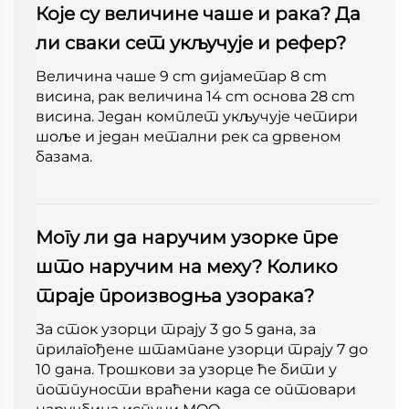
Које су величине чаше и рака? Да
ли сваки сет укључује и рефер?
Величина чаше 9 cm дијаметар 8 cm
висина, рак величина 14 cm основа 28 cm
висина. Један комплет укључује четири
шоље и један метални рек са дрвеном
базама.
Могу ли да наручим узорке пре
што наручим на меху? Колико
траје производња узорака?
За сток узорци трају 3 до 5 дана, за
прилагођене штампане узорци трају 7 до
10 дана. Трошкови за узорце ће бити у
потпуности враћени када се оптовари