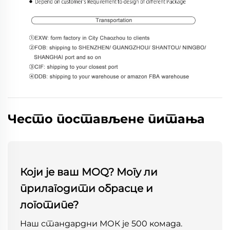
Често постављене питања
Који је ваш MOQ? Могу ли
прилагодити обрасце и
логотипе?
Наш стандардни МОК је 500 комада.