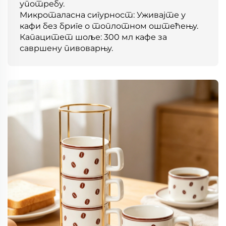
употребу.
Микроталасна сигурност: Уживајте у
кафи без бриге о топлотном оштећењу.
Капацитет шоље: 300 мл кафе за
савршену пивоварњу.