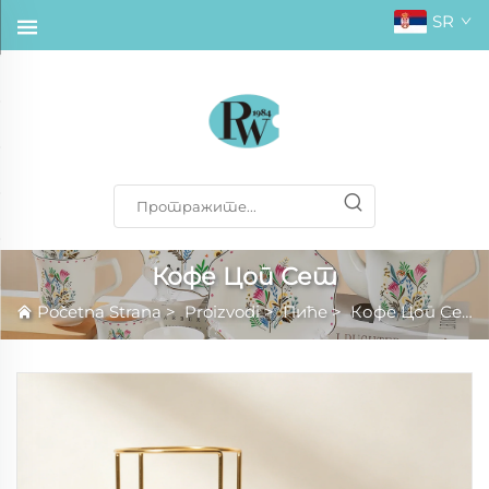
SR
Кофе Цоп Сет
Početna Strana
>
Proizvodi
>
Пиће
>
Кофе Цоп Сет