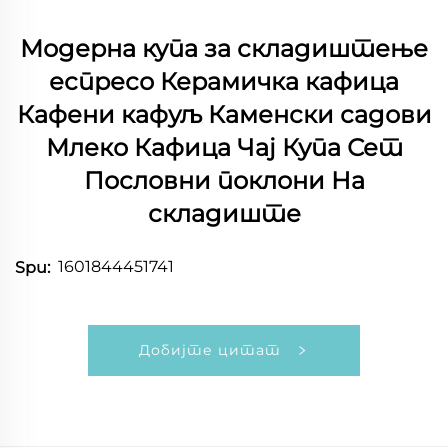
Модерна купа за складиштење
еспресо Керамичка кафица
Кафени кафуљ Каменски садови
Млеко Кафица Чај Купа Сет
Пословни поклони На
складиште
1601844451741
Spu:
Добијте цитат