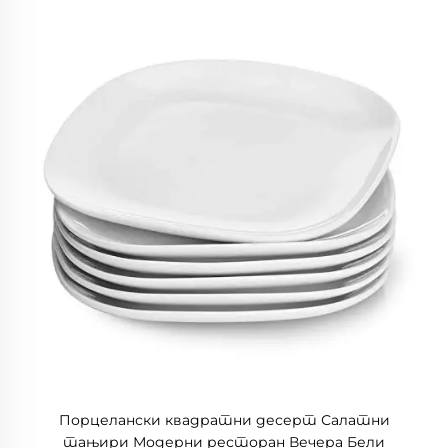
Порцелански квадратни десерт Салатни
тањири Модерни ресторан Вечера Бели