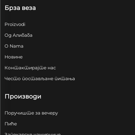
Брза веза
Proizvodi
Од Алибаба
O Nama
Новине
Контактирајте нас
Често постављане питања
Производи
Поручиште за вечеру
Пиће
Запекарске намирнице