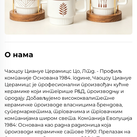
О нама
Чаоцоу Циануе Церамицс Цо, Лтд. - Профиљ
компаније Основана 1984. године, Чаоцоу Циануе
Церамицс је професионални произвођач кућне
керамике који интегрише Р&Д, производњу и
продају. Добављујемо висококвалитетне
керамичке производе власницима брендова,
супермаркетима, трговачима и трговачким
компанијама широм света. Компанија Еволуција
1984: Основана као радна радионица која
производи керамичке сатове 1990: Прелазак на