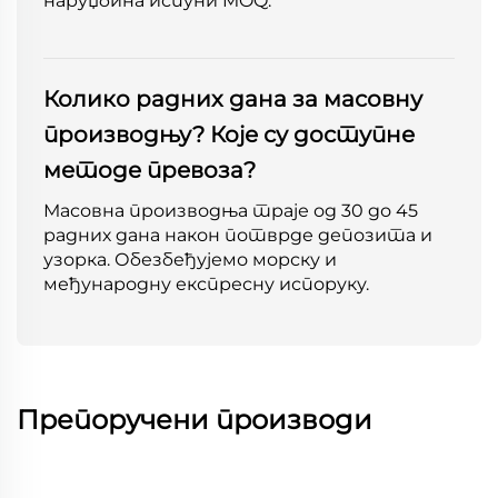
наруџбина испуни MOQ.
Колико радних дана за масовну
производњу? Које су доступне
методе превоза?
Масовна производња траје од 30 до 45
радних дана након потврде депозита и
узорка. Обезбеђујемо морску и
међународну експресну испоруку.
Препоручени производи