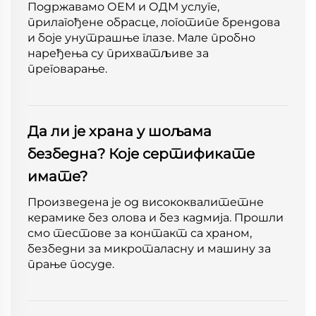
Подржавамо ОЕМ и ОДМ услуге,
прилагођене обрасце, логотипе брендова
и боје унутрашње глазе. Мале пробно
наређења су прихватљиве за
преговарање.
Да ли је храна у шољама
безбедна? Које сертификате
имате?
Произведена је од висококвалитетне
керамике без олова и без кадмија. Прошли
смо тестове за контакт са храном,
безбедни за микроталасну и машину за
прање посуде.