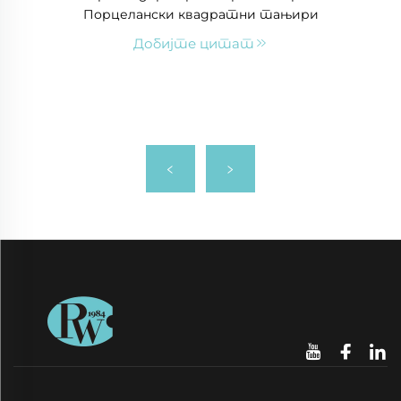
Порцелански квадратни тањири
Добијте цитат