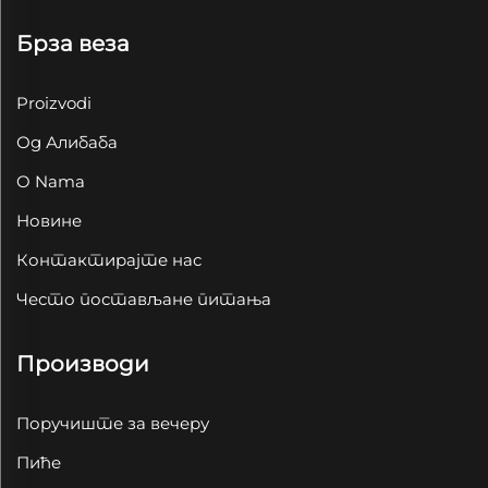
Брза веза
Proizvodi
Од Алибаба
O Nama
Новине
Контактирајте нас
Често постављане питања
Производи
Поручиште за вечеру
Пиће