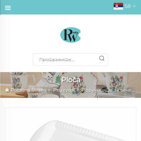
SR
Ploča
Početna Strana
>
Proizvodi
>
Поручиште за вечеру