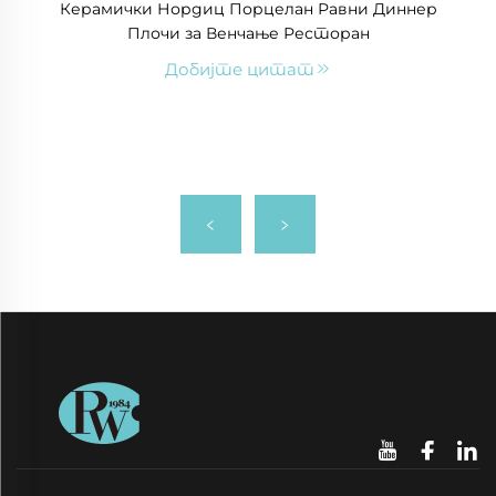
Керамички Нордиц Порцелан Равни Диннер
Плочи за Венчање Ресторан
Добијте цитат