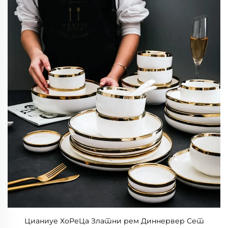
Цианиуе ХоРеЦа Златни рем Диннервер Сет