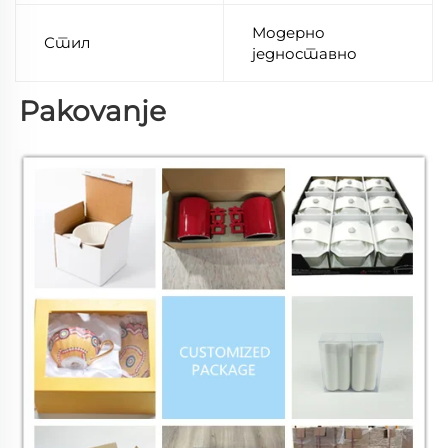
Модерно
Стил
једноставно
Pakovanje 