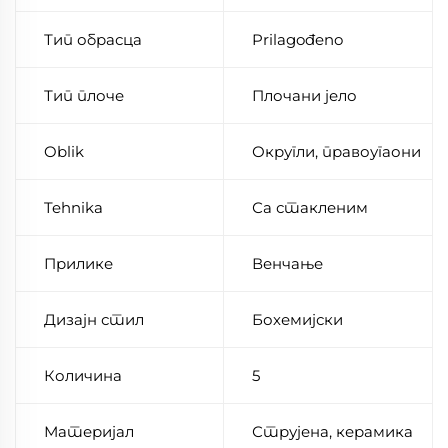
Тип обрасца
Prilagođeno
Тип плоче
Плочани јело
Oblik
Округли, правоугаони
Tehnika
Са стакленим
Прилике
Венчање
Дизајн стил
Бохемијски
Количина
5
Материјал
Струјена, керамика