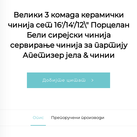
Велики 3 комада керамички
чинија сет 16'/14'/12\" Порцелан
Бели сирејски чинија
сервирање чинија за партију
Апетизер јела & чинии
Добијте цитат
Опис
Препоручени производи