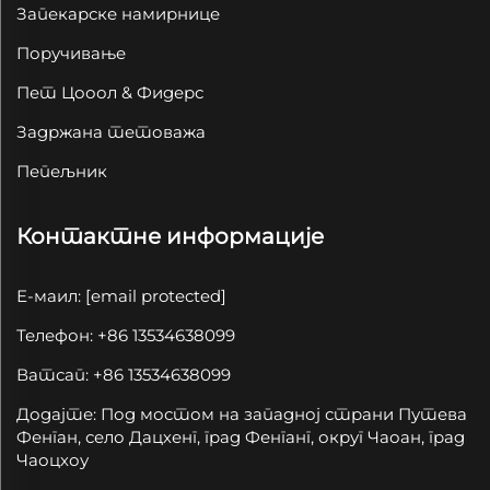
Запекарске намирнице
Поручивање
Пет Цооол & Фидерс
Задржана тетоважа
Пепељник
Контактне информације
Е-маил:
[email protected]
Телефон: +86 13534638099
Ватсап: +86 13534638099
Додајте: Под мостом на западној страни Путева
Фенган, село Дацхенг, град Фенганг, округ Чаоан, град
Чаоцхоу