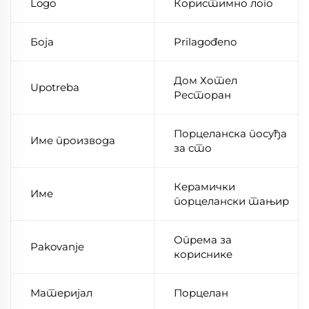
Logo
Користимно лого
Боја
Prilagođeno
Дом Хотел
Upotreba
Ресторан
Порцеланска посуђа
Име производа
за сто
Керамички
Име
порцелански тањир
Опрема за
Pakovanje
кориснике
Материјал
Порцелан