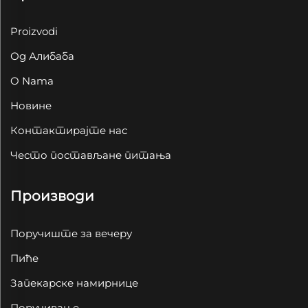
Proizvodi
Од Алибаба
O Nama
Новине
Контактирајте нас
Често постављане питања
Производи
Поручиште за вечеру
Пиће
Запекарске намирнице
Поручивање