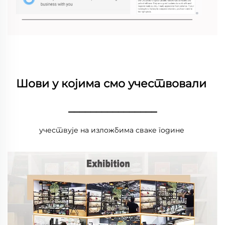
Шови у којима смо учествовали 
________________
учествује на изложбима сваке године 