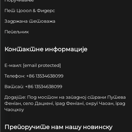
Пет Цооол & Фидерс
Задржана тетоважа
Пепељник
Контактне информације
Е-маил:
[email protected]
Телефон: +86 13534638099
Ватсап: +86 13534638099
Додајте: Под мостом на западној страни Путева
Фенган, село Дацхенг, град Фенганг, округ Чаоан, град
Чаоцхоу
Препоручите нам нашу новинску