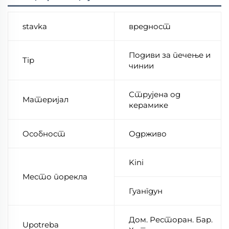
stavka
вредност
Подиви за печење и
Tip
чинии
Струјена од
Материјал
керамике
Особност
Одрживо
Kini
Место порекла
Гуангдун
Дом. Ресторан. Бар.
Upotreba