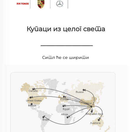
Купаци из целог света 
________________
Ситл ће се ширити 