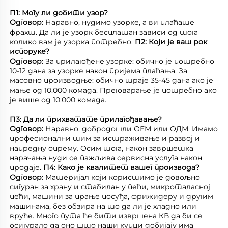
П1: Могу ли добити узор? 
Одговор: 
Наравно, нудимо узорке, а ви плаћате 
фрахт. Да ли је узорк бесплатан зависи од тога 
колико вам је узорка потребно. 
П2: Који је ваш рок 
испоруке? 
Одговор: 
За прилагођене узорке: обично је потребно 
10-12 дана за узорке након пријема плаћања. За 
масовно производње: обично траје 35-45 дана ако је 
мање од 10.000 комада. Преговарање је потребно ако 
је више од 10.000 комада. 
П3: Да ли прихватате прилагођавање? 
Одговор: 
Наравно, добродошли ОЕМ или ОДМ. Имамо 
професионални тим за истраживање и развој и 
напредну опрему. Осим тога, након завршетка 
нарачања нуди се пажљива сервисна услуга након 
продаје. 
П4: Како је квалитет вашег производа? 
Одговор: 
Материјал који користимо је довољно 
сигуран за храну и стабилан у пећи, микроталасној 
пећи, машини за прање посуђа, фрижидеру и другим 
машинама, без обзира на то да ли је хладно или 
вруће. Много пута ће бити извршена КВ да би се 
осигурало да оно што наши купци добијају има 