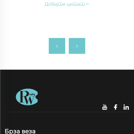
Добијте цитат
Брза веза