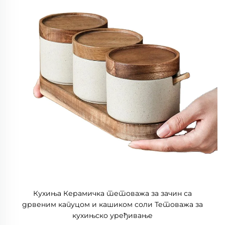
Кухиња Керамичка тетоважа за зачин са
дрвеним капуцом и кашиком соли Тетоважа за
кухињско уређивање