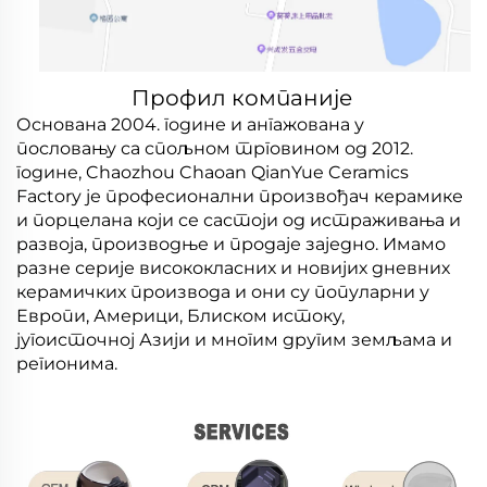
Профил компаније
Основана 2004. године и ангажована у
пословању са спољном трговином од 2012.
године, Chaozhou Chaoan QianYue Ceramics
Factory је професионални произвођач керамике
и порцелана који се састоји од истраживања и
развоја, производње и продаје заједно. Имамо
разне серије висококласних и новијих дневних
керамичких производа и они су популарни у
Европи, Америци, Блиском истоку,
југоисточној Азији и многим другим земљама и
регионима.