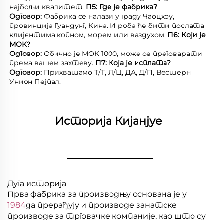
најбољи квалитет. 
П5: Где је фабрика? 
Одговор: 
Фабрика се налази у граду Чаоцхоу, 
провинција Гуандунг, Кина. И роба ће бити послата 
клијентима копном, морем или ваздухом. 
П6: Који је 
МОК? 
Одговор: 
Обично је МОК 1000, може се преговарати 
према вашем захтеву. 
П7: Која је исплата? 
Одговор: 
Прихватамо Т/Т, Л/Ц, ДА, Д/П, Вестерн 
Унион Пејпал. 
Историја Кијанјуе 
________________
Дуга историја
Прва фабрика за производњу основана је у
1984
да прерађују и производе занатске
производе за трговачке компаније, као што су