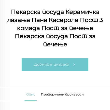
Пекарска посуда Керамичка
лазања Пана Касероле Пост 3
комада Пост за печење
Пекарска посуда Пост за
печење
Добијте цитат
Опис
Препоручени производи