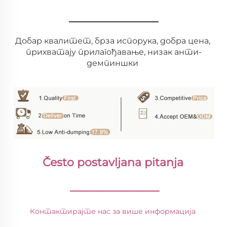
________________
Добар квалитет, брза испорука, добра цена, 
прихватају прилагођавање, низак анти-
демпиншки 
Često postavljana pitanja 
________________
Контактирајте нас за више информација 