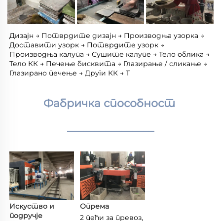
Дизајн → Потврдите дизајн → Производња узорка → 
Доставити узорк → Потврдите узорк → 
Производња калупа → Сушите калупе → Тело облика → 
Тело КК → Печење бисквита → Глазирање / сликање → 
Глазирано печење → Други КК → Т 
Фабричка способност 
________________
Искуство и 
Опрема 
подручје 
2 пећи за превоз, 