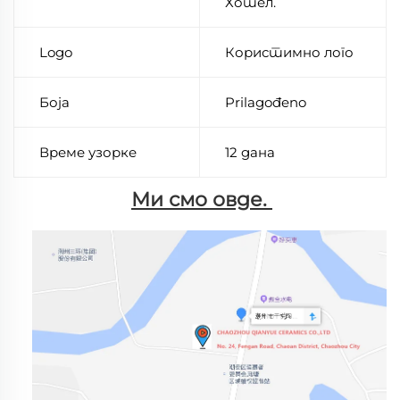
Хотел.
Logo
Користимно лого
Боја
Prilagođeno
Време узорке
12 дана
Ми смо овде. 