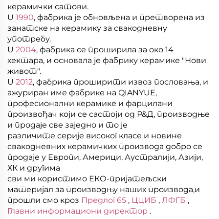
керамички сатови.
U
1990
, фабрика је обновљена и претворена из
занатске на керамику за свакодневну
употребу.
U
2004
, фабрика се проширила за око 14
хектара, и основала је фабрику керамике "Нови
живот".
U
2012
, фабрика проширити извоз пословања, и
ажуриран име фабрике на QIANYUE,
професионални керамике и фарцилани
произвођач који се састоји од Р&Д, производње
и продаје све заједно и то је
различите серије високог класе и новине
свакодневних керамичких производа добро се
продаје у Европи, Америци, Аустралији, Азији,
ХК и другима
сви ми користимо ЕКО-пријатељски
материјал за производњу наших производа,и
прошли смо кроз
Предлог 65
,
ЦЦИБ
,
ЛФГБ
,
Главни информациони директор
.