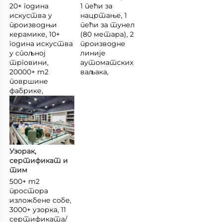
20+ година 
1 пећи за 
искуства у 
нацртање, 1 
производњи 
пећи за тунел 
керамике, 10+ 
(80 метара), 2 
година искуства 
производне 
у спољној 
линије 
трговини, 
аутоматских 
20000+ m2 
ваљака, 
површине 
фабрике, 
Узорак, 
сертификат и 
тим 
500+ m2 
простора 
изложбене собе, 
3000+ узорка, 11 
сертификата/