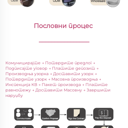
Пословни процес 
________________
Комуницирајте → Потврдите предлог → 
Подписајте уговор → Платите депозит → 
Производња узорка → Доставити узорк → 
Потврдите узорк → Масовна производња → 
Инспекција КВ → Пакет производа → Платите 
равнотежу → Доставити Масовну → Завршити 
наруџбу 