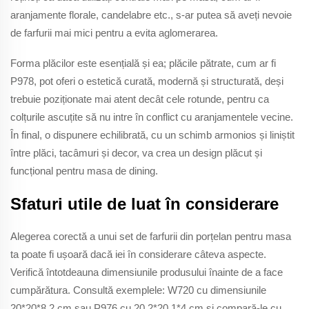
aranjamente florale, candelabre etc., s-ar putea să aveți nevoie
de farfurii mai mici pentru a evita aglomerarea.
Forma plăcilor este esențială și ea; plăcile pătrate, cum ar fi
P978, pot oferi o estetică curată, modernă și structurată, deși
trebuie poziționate mai atent decât cele rotunde, pentru ca
colțurile ascuțite să nu intre în conflict cu aranjamentele vecine.
În final, o dispunere echilibrată, cu un schimb armonios și liniștit
între plăci, tacâmuri și decor, va crea un design plăcut și
funcțional pentru masa de dining.
Sfaturi utile de luat în considerare
Alegerea corectă a unui set de farfurii din porțelan pentru masa
ta poate fi ușoară dacă iei în considerare câteva aspecte.
Verifică întotdeauna dimensiunile produsului înainte de a face
cumpărătura. Consultă exemplele: W720 cu dimensiunile
20*20*8,2 cm sau P976 cu 20,2*20,1*4 cm și compară-le cu