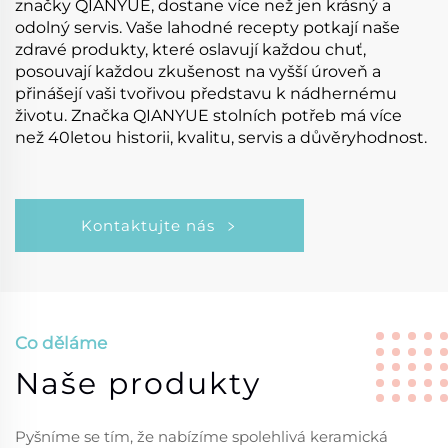
značky QIANYUE, dostane více než jen krásný a
odolný servis. Vaše lahodné recepty potkají naše
zdravé produkty, které oslavují každou chuť,
posouvají každou zkušenost na vyšší úroveň a
přinášejí vaši tvořivou představu k nádhernému
životu. Značka QIANYUE stolních potřeb má více
než 40letou historii, kvalitu, servis a důvěryhodnost.
Kontaktujte nás
Co děláme
Naše produkty
Pyšníme se tím, že nabízíme spolehlivá keramická