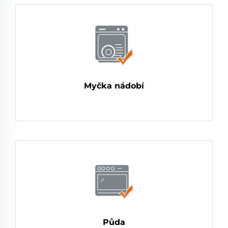
Myčka nádobí
Půda