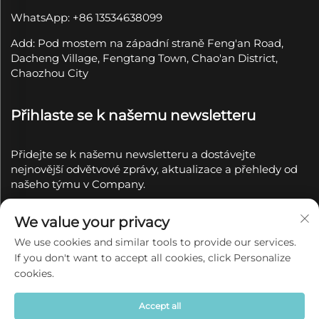
WhatsApp: +86 13534638099
Add: Pod mostem na západní straně Feng'an Road,
Dacheng Village, Fengtang Town, Chao'an District,
Chaozhou City
Přihlaste se k našemu newsletteru
Přidejte se k našemu newsletteru a dostávejte
nejnovější odvětvové zprávy, aktualizace a přehledy od
našeho týmu v Company.
Přihlásit se k
We value your privacy
odběru
We use cookies and similar tools to provide our services.
If you don't want to accept all cookies, click Personalize
Copyright © 2025 společností Chaozhou Qianyue
cookies.
Ceramics Co., Ltd.
Zásady ochrany soukromí
Accept all