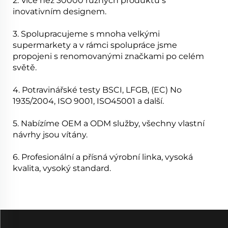
2. Více než 30000 různých produktů s
inovativním designem.
3. Spolupracujeme s mnoha velkými
supermarkety a v rámci spolupráce jsme
propojeni s renomovanými značkami po celém
světě.
4. Potravinářské testy BSCI, LFGB, (EC) No
1935/2004, ISO 9001, ISO45001 a další.
5. Nabízíme OEM a ODM služby, všechny vlastní
návrhy jsou vítány.
6. Profesionální a přísná výrobní linka, vysoká
kvalita, vysoký standard.