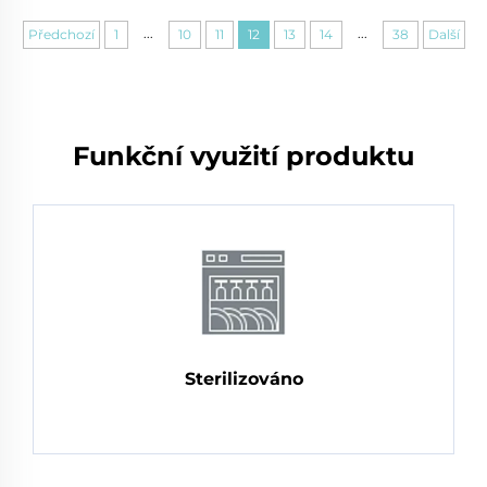
...
...
Předchozí
1
10
11
12
13
14
38
Další
Funkční využití produktu
Sterilizováno