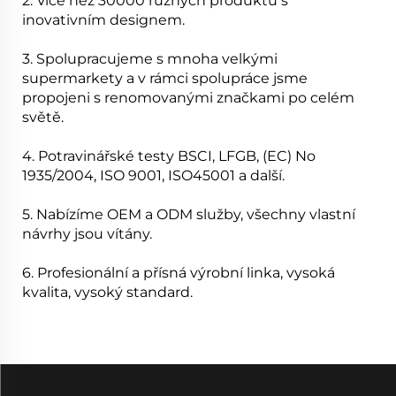
2. Více než 30000 různých produktů s
inovativním designem.
3. Spolupracujeme s mnoha velkými
supermarkety a v rámci spolupráce jsme
propojeni s renomovanými značkami po celém
světě.
4. Potravinářské testy BSCI, LFGB, (EC) No
1935/2004, ISO 9001, ISO45001 a další.
5. Nabízíme OEM a ODM služby, všechny vlastní
návrhy jsou vítány.
6. Profesionální a přísná výrobní linka, vysoká
kvalita, vysoký standard.