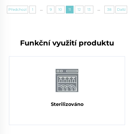
...
...
Předchozí
1
9
10
11
12
13
38
Další
Funkční využití produktu
Sterilizováno