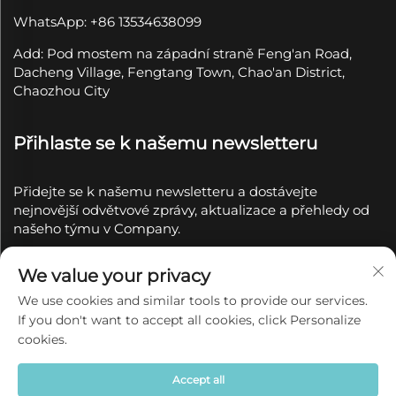
WhatsApp: +86 13534638099
Add: Pod mostem na západní straně Feng'an Road,
Dacheng Village, Fengtang Town, Chao'an District,
Chaozhou City
Přihlaste se k našemu newsletteru
Přidejte se k našemu newsletteru a dostávejte
nejnovější odvětvové zprávy, aktualizace a přehledy od
našeho týmu v Company.
Přihlásit se k
We value your privacy
odběru
We use cookies and similar tools to provide our services.
If you don't want to accept all cookies, click Personalize
Copyright © 2025 společností Chaozhou Qianyue
cookies.
Ceramics Co., Ltd.
Zásady ochrany soukromí
Accept all