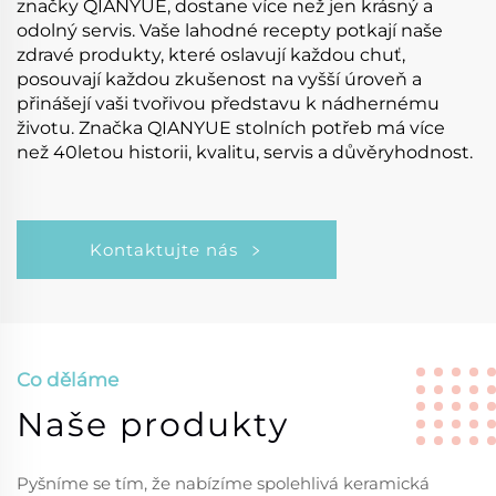
značky QIANYUE, dostane více než jen krásný a
odolný servis. Vaše lahodné recepty potkají naše
zdravé produkty, které oslavují každou chuť,
posouvají každou zkušenost na vyšší úroveň a
přinášejí vaši tvořivou představu k nádhernému
životu. Značka QIANYUE stolních potřeb má více
než 40letou historii, kvalitu, servis a důvěryhodnost.
Kontaktujte nás
Co děláme
Naše produkty
Pyšníme se tím, že nabízíme spolehlivá keramická