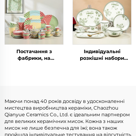
комерційні покупці,
персоналізовані
харчове призначення
керамічні
декоративні миски та
тарілки для салату і
мюслі
Постачання з
Індивідуальні
фабрики, на
розкішні набори
замовлення
тарілок, керамічний
екологічно чисті
посуд, миски, столові
порцелянові набори
прибори, повний
тарілок, сервіз,
набір посуду
керамічний обідній
сервіз включає
Маючи понад 40 років досвіду в удосконаленні
чашку, миску, тарілку,
мистецтва виробництва кераміки, Chaozhou
блюдце
Qianyue Ceramics Co., Ltd. є ідеальним партнером
для великих керамічних мисок. Кожна з наших
мисок не лише безпечна для їжі; вона також
пройшла індивідуальне тестування на відсутність