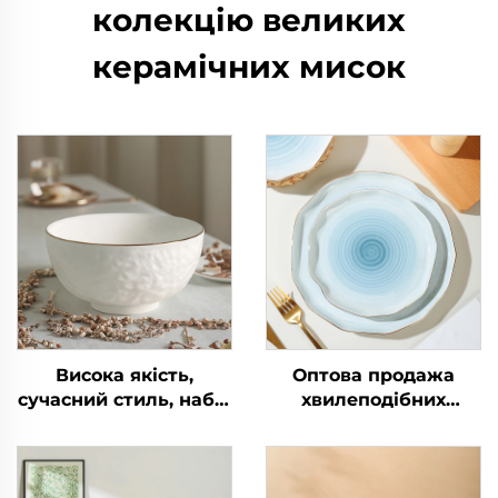
колекцію великих
керамічних мисок
Висока якість,
Оптова продажа
сучасний стиль, набір
хвилеподібних
з 4 білих керамічних
тарілок із кунжутним
мисок, екологічно
глазурованим
чисті, золотий край,
оранжевим кольором
для салатів, супів,
і золотим краєм,