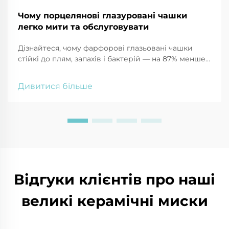
Чому порцелянові глазуровані чашки
легко мити та обслуговувати
Дізнайтеся, чому фарфорові глазьовані чашки
стійкі до плям, запахів і бактерій — на 87% менше
росту мікроорганізмів. Дізнайтеся про безпечні
способи очищення за допомогою соди, оцту та
Дивитися більше
інших засобів. Тримайте кружки як нові —
натисніть, щоб отримати поради експертів.
Відгуки клієнтів про наші
великі керамічні миски