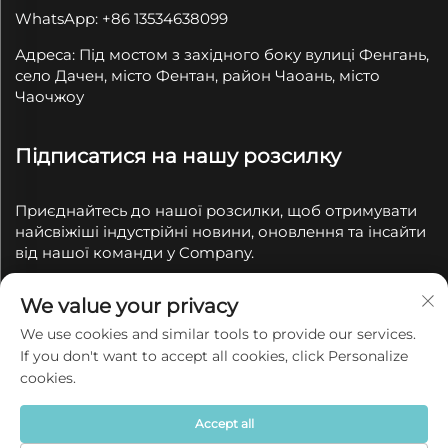
WhatsApp: +86 13534638099
Адреса: Під мостом з західного боку вулиці Фенгань,
село Дачен, місто Фентан, район Чаоань, місто
Чаочжоу
Підписатися на нашу розсилку
Приєднайтесь до нашої розсилки, щоб отримувати
найсвіжіші індустрійні новини, оновлення та інсайти
від нашої команди у Company.
We value your privacy
Підпишіться
We use cookies and similar tools to provide our services.
If you don't want to accept all cookies, click Personalize
© 2025 Chaozhou Qianyue Ceramics Co., Ltd. Всі права
cookies.
захищені
Політика конфіденційності
Accept all