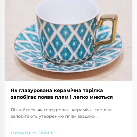
Як глазурована керамічна тарілка
запобігає поява плям і легко миються
Дізнайтеся, як глазуровані керамічні тарілки
запобігають утворенню плям завдяки
непроникній, гідрофобній поверхні, що
відштовхує каву, олію та томатний соус.
Дивитися більше
Дізнайтеся про хитрості чищення та поради щодо