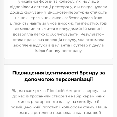
унікальної форми та кольору, які не лише
відповідали естетиці ресторану, а й покращували
досвід харчування. Високотемпературна стійкість
наших керамічних мисок забезпечувала їхню
цілісність навіть за умов високих температур, тоді
як можливість миття в посудомийній машині
дозволяла легко їх обслуговувати. Результатом
стала вражаюча колекція посуду, яка отримала
захоплені відгуки від клієнтів і суттєво підняла
імідж бренду ресторану.
Підвищення ідентичності бренду за
допомогою персоналізації
Відома кав'ярня в Північній Америці звернулася
до нас із проханням створити набір керамічних
мисок ресторанного класу, на яких було б
розміщено їхній логотип і кольорову схему. Наша
команда ретельно працювала над тим, щоб