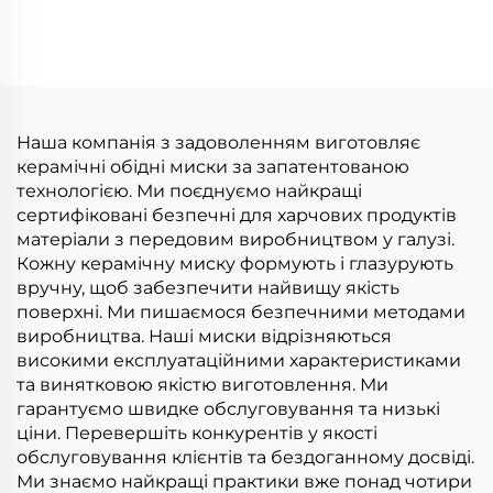
індивідуальний
тарілок, керамічний
фарфоровий
посуд, миски, столові
керамічний сервіз,
прибори, повний
чашка, миска,
набір посуду
різдвяний посуд для
готелю, бару та
Наша компанія з задоволенням виготовляє
ресторану
керамічні обідні миски за запатентованою
технологією. Ми поєднуємо найкращі
сертифіковані безпечні для харчових продуктів
матеріали з передовим виробництвом у галузі.
Кожну керамічну миску формують і глазурують
вручну, щоб забезпечити найвищу якість
поверхні. Ми пишаємося безпечними методами
виробництва. Наші миски відрізняються
високими експлуатаційними характеристиками
та винятковою якістю виготовлення. Ми
гарантуємо швидке обслуговування та низькі
ціни. Перевершіть конкурентів у якості
обслуговування клієнтів та бездоганному досвіді.
Ми знаємо найкращі практики вже понад чотири