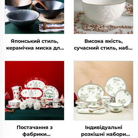
Японський стиль,
Висока якість,
керамічна миска для
сучасний стиль, набір
рамену, набір
з 4 білих керамічних
кухонного посуду,
мисок, екологічно
бамбуковий
чисті, золотий край,
капелюшок, домашня
для салатів, супів,
супова миска
комерційні покупці,
харчове призначення
Постачання з
Індивідуальні
фабрики
розкішні набори