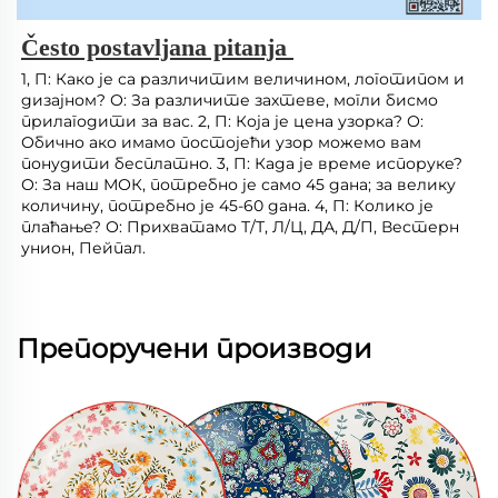
Često postavljana pitanja 
1, П: Како је са различитим величином, логотипом и 
дизајном? О: За различите захтеве, могли бисмо 
прилагодити за вас. 2, П: Која је цена узорка? О: 
Обично ако имамо постојећи узор можемо вам 
понудити бесплатно. 3, П: Када је време испоруке? 
О: За наш МОК, потребно је само 45 дана; за велику 
количину, потребно је 45-60 дана. 4, П: Колико је 
плаћање? О: Прихватамо Т/Т, Л/Ц, ДА, Д/П, Вестерн 
унион, Пейпал. 
Препоручени производи