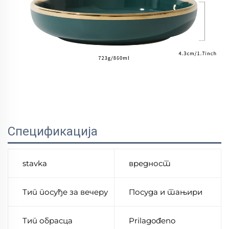
Спецификација
stavka
вредност
Тип посуђе за вечеру
Посуда и тањири
Тип обрасца
Prilagođeno