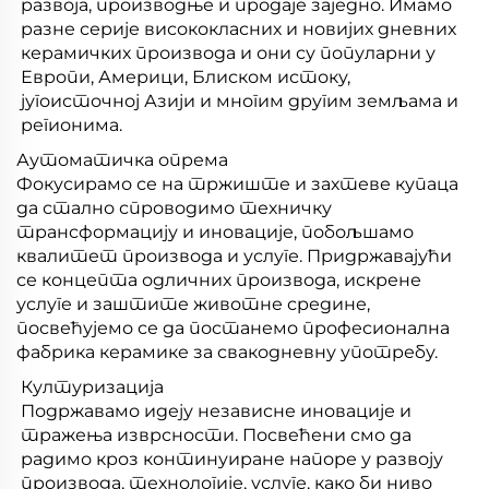
развоја, производње и продаје заједно. Имамо
разне серије висококласних и новијих дневних
керамичких производа и они су популарни у
Европи, Америци, Блиском истоку,
југоисточној Азији и многим другим земљама и
регионима.
Аутоматичка опрема
Фокусирамо се на тржиште и захтеве купаца
да стално спроводимо техничку
трансформацију и иновације, побољшамо
квалитет производа и услуге. Придржавајући
се концепта одличних производа, искрене
услуге и заштите животне средине,
посвећујемо се да постанемо професионална
фабрика керамике за свакодневну употребу.
Културизација
Подржавамо идеју независне иновације и
тражења изврсности. Посвећени смо да
радимо кроз континуиране напоре у развоју
производа, технологије, услуге, како би ниво