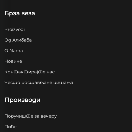
Брза веза
Proizvodi
Од Алибаба
O Nama
Новине
Контактирајте нас
Често постављане питања
Производи
Поручиште за вечеру
Пиће