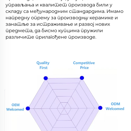
управљања и квалитет производа били у
складу са међународним стандардима. Имамо
напредну опрему за производњу керамике и
занатље за истраживање и развој нових
предмета, да бисмо купцима пружили
различите прилагођене производе.