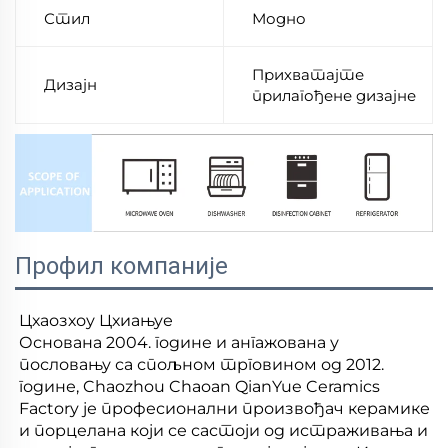
Стил
Модно
Прихватајте
Дизајн
прилагођене дизајне
Профил компаније
Цхаозхоу Цхиањуе
Основана 2004. године и ангажована у
пословању са спољном трговином од 2012.
године, Chaozhou Chaoan QianYue Ceramics
Factory је професионални произвођач керамике
и порцелана који се састоји од истраживања и