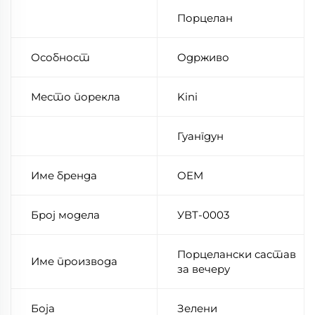
Порцелан
Особност
Одрживо
Место порекла
Kini
Гуангдун
Име бренда
ОЕМ
Број модела
УВТ-0003
Порцелански састав
Име производа
за вечеру
Боја
Зелени