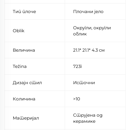
Тип плоче
Плочани јело
Округли, округли
Oblik
облик
Величина
21.1* 21.1* 4.3 см
Težina
723г
Дизајн стил
Источни
Количина
>10
Струјена од
Материјал
керамике