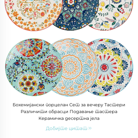
Бохемијански порцелан Сет за вечеру Тастери
Различити обрасци Подавање тастера
Керамичка десертна јела
Добијте цитат