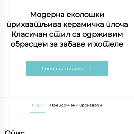
Модерна еколошки
прихватљива керамичка плоча
Класичан стил са одрживим
обрасцем за забаве и хотеле
Добијте цитат
Опис
Препоручени производи
Опис