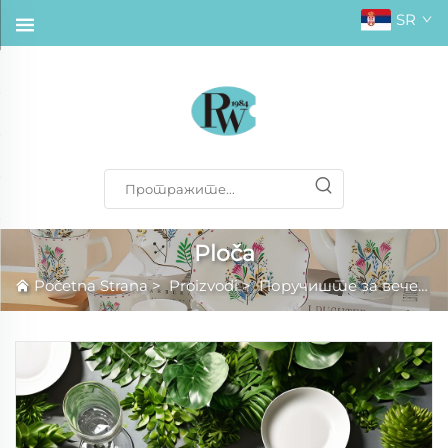
SR
Ploča
Početna Strana
>
Proizvodi
>
Поручиште за вечеру