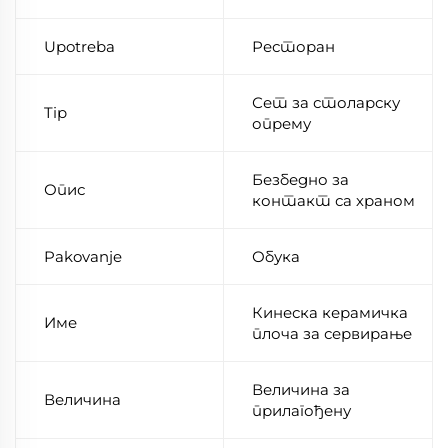
Upotreba
Ресторан
Сет за столарску
Tip
опрему
Безбедно за
Опис
контакт са храном
Pakovanje
Обука
Кинеска керамичка
Име
плоча за сервирање
Величина за
Величина
прилагођену