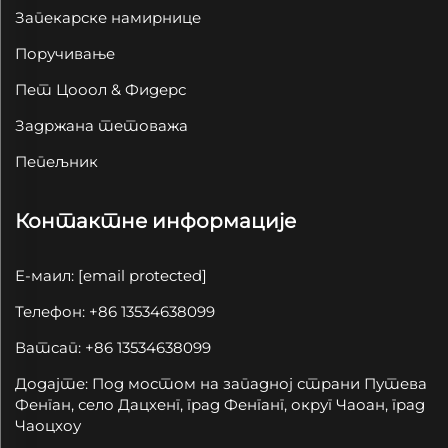
Запекарске намирнице
Поручивање
Пет Цооол & Фидерс
Задржана тетоважа
Пепељник
Контактне информације
Е-маил:
[email protected]
Телефон: +86 13534638099
Ватсап: +86 13534638099
Додајте: Под мостом на западној страни Путева
Фенган, село Дацхенг, град Фенганг, округ Чаоан, град
Чаоцхоу