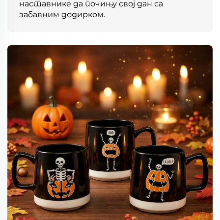
наставнике да почињу свој дан са
забавним додирком.