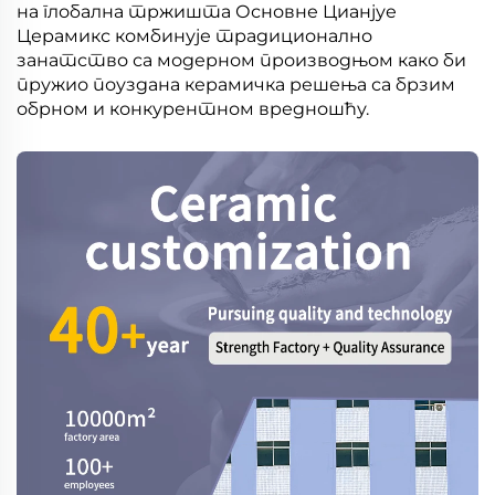
на глобална тржишта Основне Цианјуе
Церамикс комбинује традиционално
занатство са модерном производњом како би
пружио поуздана керамичка решења са брзим
обрном и конкурентном вредношћу.