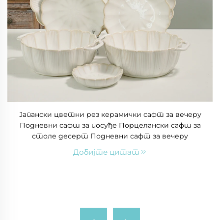
Јапански цветни рез керамички сафт за вечеру
Подневни сафт за посуђе Порцелански сафт за
столе десерт Подневни сафт за вечеру
Добијте цитат