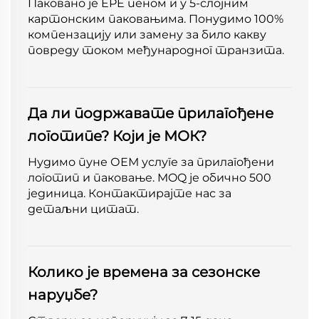
Паковано је EPE пеном и у 5-слојним
картонским паковањима. Понудимо 100%
компензацију или замену за било какву
повреду током међународног транзита.
Да ли подржавате прилагођене
логотипе? Који је МОК?
Нудимо пуне ОЕМ услуге за прилагођени
логотип и паковање. MOQ је обично 500
јединица. Контактирајте нас за
детаљни цитат.
Колико је времена за сезонске
наруџбе?