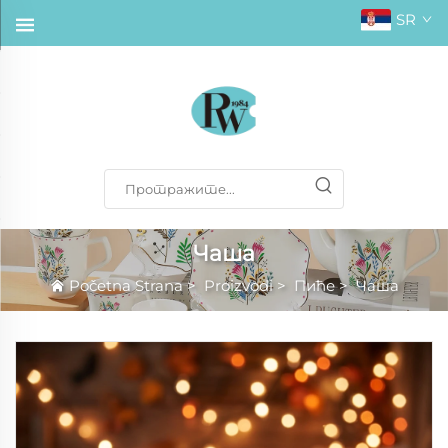
SR
Чаша
Početna Strana
>
Proizvodi
>
Пиће
>
Чаша