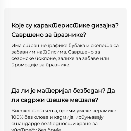
Које су карактеристике дизајна?
Савршено за празнике?
Има страшне графике бубака и скелета са
забавним натписима. Савршено за
сезонске поклоне, залихе за забаве или
промоције за празнике.
Да ли је материјал безбедан? Да
ли садржи тешке метале?
Високог топљења, премијумске керамике,
100% без олова и кадмија, испуњавају
стандарде безбедности хране за
употребу без бриге.