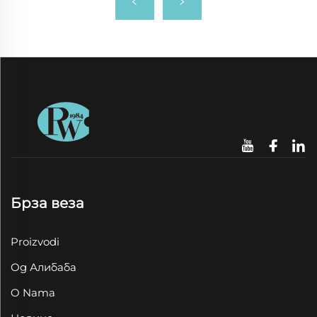
Брза веза
Proizvodi
Од Алибаба
O Nama