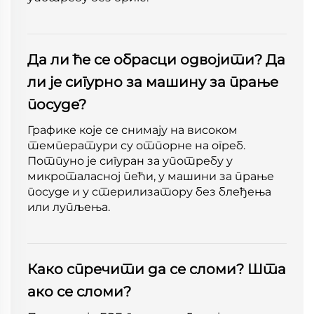
Да ли ће се обрасци одвојити? Да
ли је сигурно за машину за прање
посуде?
Графике које се снимају на високом
температури су отпорне на огреб.
Потпуно је сигуран за употребу у
микроталасној пећи, у машини за прање
посуде и у стерилизатору без блеђења
или лупљења.
Како спречити да се сломи? Шта
ако се сломи?