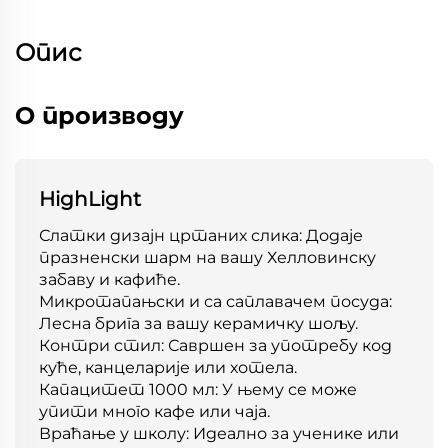
Опис
О производу
HighLight
Слатки дизајн цртаних слика: Додаје
празненски шарм на вашу Хелловинску
забаву и кафиће.
Микротапањски и са саплавачем посуда:
Лесна брига за вашу керамичку шољу.
Контри стил: Савршен за употребу код
куће, канцеларије или хотела.
Капацитет 1000 мл: У њему се може
упити много кафе или чаја.
Враћање у школу: Идеално за ученике или