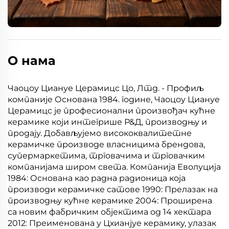
О нама
Чаоцоу Циануе Церамицс Цо, Лтд. - Профиљ
компаније Основана 1984. године, Чаоцоу Циануе
Церамицс је професионални произвођач кућне
керамике који интегрише Р&Д, производњу и
продају. Добављујемо висококвалитетне
керамичке производе власницима брендова,
супермаркетима, трговачима и трговачким
компанијама широм света. Компанија Еволуција
1984: Основана као радна радионица која
производи керамичке сатове 1990: Прелазак на
производњу кућне керамике 2004: Проширена
са новим фабричким објектима од 14 хектара
2012: Преименована у Цхианјуе керамику, улазак