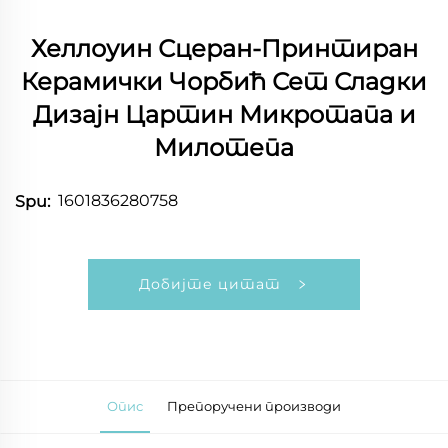
Хеллоуин Сцеран-Принтиран
Керамички Чорбић Сет Сладки
Дизајн Цартин Микротапа и
Милотепа
1601836280758
Spu:
Добијте цитат
Опис
Препоручени производи