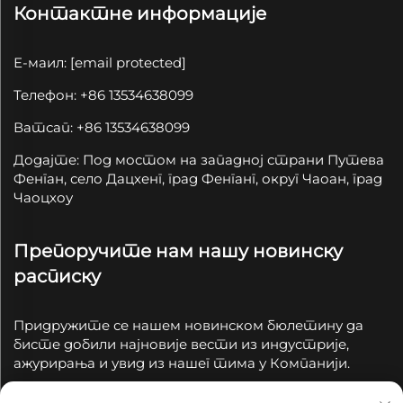
Контактне информације
Е-маил:
[email protected]
Телефон: +86 13534638099
Ватсап: +86 13534638099
Додајте: Под мостом на западној страни Путева
Фенган, село Дацхенг, град Фенганг, округ Чаоан, град
Чаоцхоу
Препоручите нам нашу новинску
расписку
Придружите се нашем новинском бюлетину да
бисте добили најновије вести из индустрије,
ажурирања и увид из нашег тима у Компанији.