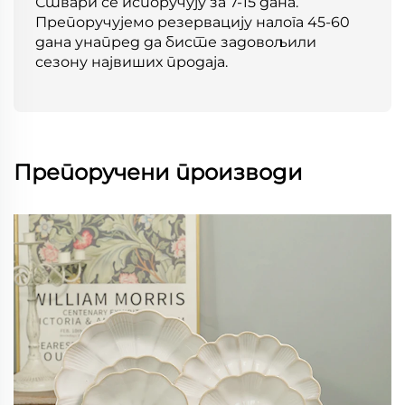
Ствари се испоручују за 7-15 дана.
Препоручујемо резервацију налога 45-60
дана унапред да бисте задовољили
сезону највиших продаја.
Препоручени производи