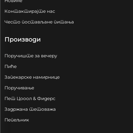
Новине
Контактирајте нас
Често постављане питања
Производи
Поручиште за вечеру
Пиће
Запекарске намирнице
Поручивање
Пет Цооол & Фидерс
Задржана тетоважа
Пепељник