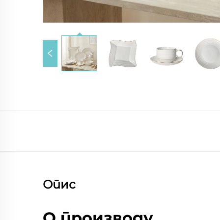
Опис
О производу