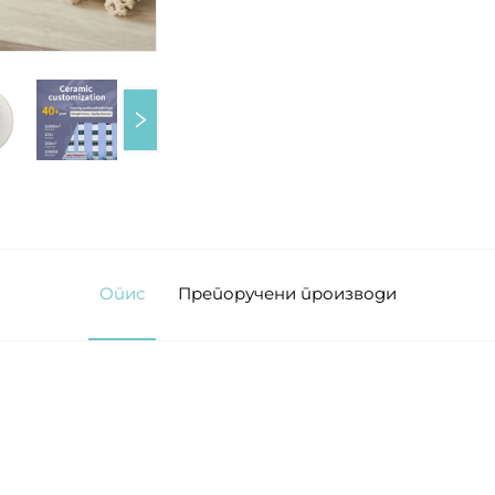
Опис
Препоручени производи