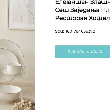
Елегантан Златн
Сет Заједања Пл
Ресторан Хотел
1601784656372
Spu:
Добијте цитат