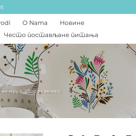
d]
vodi
O Nama
Новине
Често постављане питања
 вечеру
>
Убор за вечеру