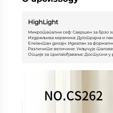
HighLight
Микротапални сеф: Савршен за брзо з
Издржљива керамика: Дуготрајна и ла
Елегантан дизајн: Идеалан за формалн
Различите величине: Укључује талове
Опције за прилагођавање: Доступни у