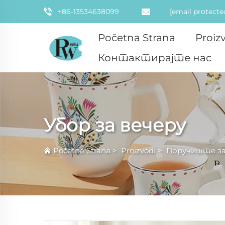
+86-13534638099
[email protecte
Početna Strana
Proiz
Контактирајте нас
Убор за вечеру
Početna Strana
>
Proizvodi
>
Поручиште за