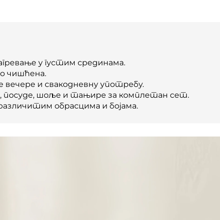
агревање у густим срединама.
ко чишћена.
е вечере и свакодневну употребу.
, посуде, шоље и тањире за комплетан сет.
 различитим обрасцима и бојама.