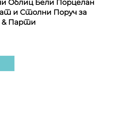
и Облиц Бели Порцелан
ат и Столни Поруч за
 & Парти