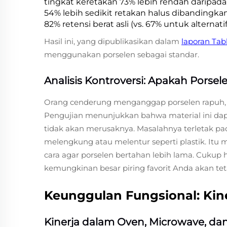
tingkat keretakan 73% lebih rendah daripad
54% lebih sedikit retakan halus dibandingk
82% retensi berat asli (vs. 67% untuk alternatif
Hasil ini, yang dipublikasikan dalam
laporan Ta
menggunakan porselen sebagai standar.
Analisis Kontroversi: Apakah Porse
Orang cenderung menganggap porselen rapuh, te
Pengujian menunjukkan bahwa material ini dapa
tidak akan merusaknya. Masalahnya terletak pada
melengkung atau melentur seperti plastik. Itu 
cara agar porselen bertahan lebih lama. Cuk
kemungkinan besar piring favorit Anda akan te
Keunggulan Fungsional: Kine
Kinerja dalam Oven, Microwave, dan