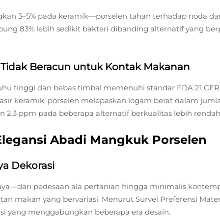
an 3–5% pada keramik—porselen tahan terhadap noda dari 
g 83% lebih sedikit bakteri dibanding alternatif yang ber
n Tidak Beracun untuk Kontak Makanan
 suhu tinggi dan bebas timbal memenuhi standar FDA 21 C
ir keramik, porselen melepaskan logam berat dalam juml
 2,3 ppm pada beberapa alternatif berkualitas lebih rendah
Elegansi Abadi Mangkuk Porselen
ya Dekorasi
a—dari pedesaan ala pertanian hingga minimalis kontempo
n makan yang bervariasi. Menurut Survei Preferensi Materi
isi yang menggabungkan beberapa era desain.