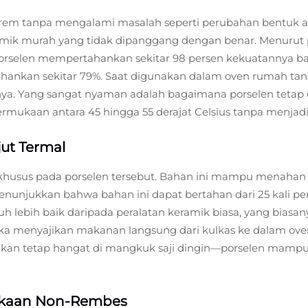
rem tanpa mengalami masalah seperti perubahan bentuk at
mik murah yang tidak dipanggang dengan benar. Menurut pe
 porselen mempertahankan sekitar 98 persen kekuatannya ba
kan sekitar 79%. Saat digunakan dalam oven rumah tangg
nya. Yang sangat nyaman adalah bagaimana porselen tetap 
an antara 45 hingga 55 derajat Celsius tanpa menjadi t
ut Termal
khusus pada porselen tersebut. Bahan ini mampu menahan p
nunjukkan bahwa bahan ini dapat bertahan dari 25 kali per
jauh lebih baik daripada peralatan keramik biasa, yang biasan
uka menyajikan makanan langsung dari kulkas ke dalam oven
sajikan tetap hangat di mangkuk saji dingin—porselen mamp
ukaan Non-Rembes