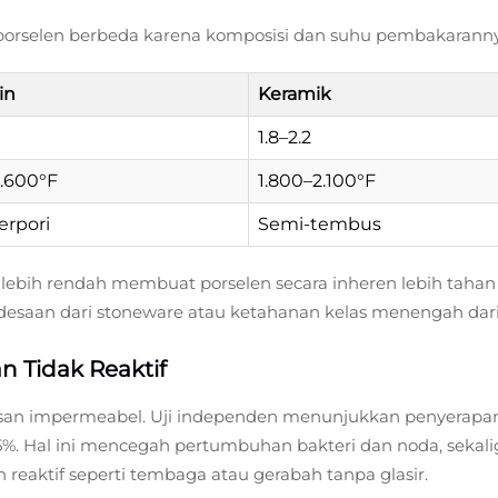
 porselen berbeda karena komposisi dan suhu pembakarannya
in
Keramik
1.8–2.2
2.600°F
1.800–2.100°F
erpori
Semi-tembus
 lebih rendah membuat porselen secara inheren lebih tahan
desaan dari stoneware atau ketahanan kelas menengah dari
n Tidak Reaktif
pisan impermeabel. Uji independen menunjukkan penyerapa
5%. Hal ini mencegah pertumbuhan bakteri dan noda, sekali
eaktif seperti tembaga atau gerabah tanpa glasir.