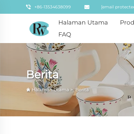
+86-13534638099
[email protecte
Halaman Utama
Pro
FAQ
Berita
Halaman Utama
>
Berita