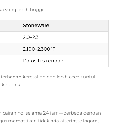
 yang lebih tinggi:
Stoneware
2.0–2.3
2.100–2.300°F
Porositas rendah
 terhadap keretakan dan lebih cocok untuk
 keramik.
n cairan nol selama 24 jam—berbeda dengan
gus memastikan tidak ada aftertaste logam,