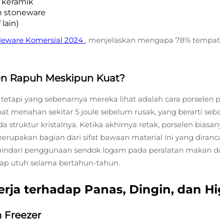
a keramik
an stoneware
 lain)
bleware Komersial 2024
, menjelaskan mengapa 78% tempat m
len Rapuh Meskipun Kuat?
tapi yang sebenarnya mereka lihat adalah cara porselen p
t menahan sekitar 5 joule sebelum rusak, yang berarti seb
 struktur kristalnya. Ketika akhirnya retak, porselen biasa
merupakan bagian dari sifat bawaan material ini yang dira
up hindari penggunaan sendok logam pada peralatan makan
tap utuh selama bertahun-tahun.
rja terhadap Panas, Dingin, dan Hi
 Freezer