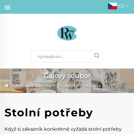
CS
Čajový soubor
Domovská stránka
>
Produkty
>
Nádobí Pro Pití
>
Čaj
Stolní potřeby
Když si zákazník konkrétně vyžádá stolní potřeby