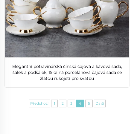
Elegantní potravinářská čínská čajová a kávová sada,
šálek a podšálek, 15 dílná porcelánová čajová sada se
zlatou rukojetí pro svatbu
Předchozí
1
2
3
4
5
Další