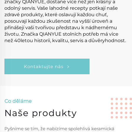
značky QIANYUE, dostane více než jen krásný a
odolný servis. Vaše lahodné recepty potkají naše
zdravé produkty, které oslavují každou chuť,
posouvají každou zkušenost na vyšší úroveň a
přinášejí vaši tvořivou představu k nádhernému
životu. Značka QIANYUE stolních potřeb má více
než 40letou historii, kvalitu, servis a důvěryhodnost.
Kontaktujte nás
Co děláme
Naše produkty
Pyšníme se tím, že nabízíme spolehlivá keramická