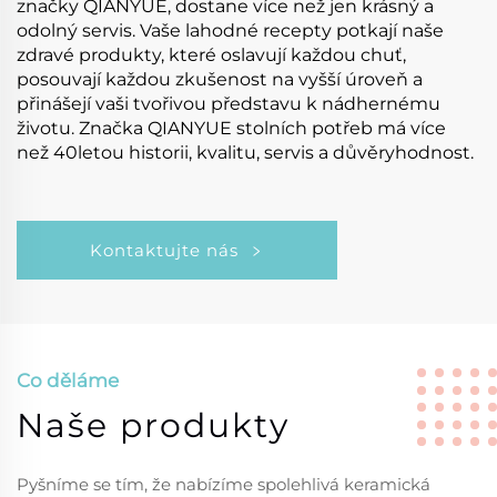
značky QIANYUE, dostane více než jen krásný a
odolný servis. Vaše lahodné recepty potkají naše
zdravé produkty, které oslavují každou chuť,
posouvají každou zkušenost na vyšší úroveň a
přinášejí vaši tvořivou představu k nádhernému
životu. Značka QIANYUE stolních potřeb má více
než 40letou historii, kvalitu, servis a důvěryhodnost.
Kontaktujte nás
Co děláme
Naše produkty
Pyšníme se tím, že nabízíme spolehlivá keramická