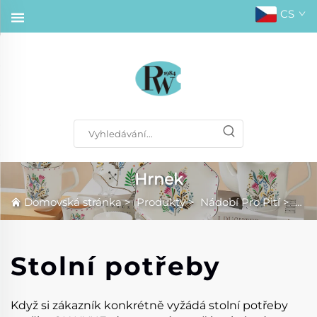
CS
Hrnek
Domovská stránka
>
Produkty
>
Nádobí Pro Pití
>
Hrn
Stolní potřeby
Když si zákazník konkrétně vyžádá stolní potřeby