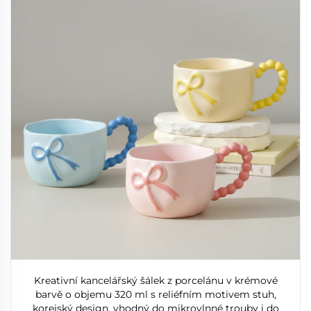
Kreativní kancelářský šálek z porcelánu v krémové
barvě o objemu 320 ml s reliéfním motivem stuh,
korejský design, vhodný do mikrovlnné trouby i do