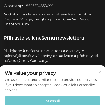
WhatsApp: +86 13534638099
Add: Pod mostem na západní straně Feng'an Road,
Dacheng Village, Fengtang Town, Chao'an District,
Chaozhou City
Přihlaste se k našemu newsletteru
Přidejte se k našemu newsletteru a dostávejte
nejnovější odvětvové zprávy, aktualizace a přehledy od
našeho týmu v Company.
Přihlásit se k
We value your privacy
odběru
We use cookies and similar tools to provide our services.
If you don't want to accept all cookies, click Personalize
Copyright © 2025 společností Chaozhou Qianyue
cookies.
Ceramics Co., Ltd.
Zásady ochrany soukromí
Accept all