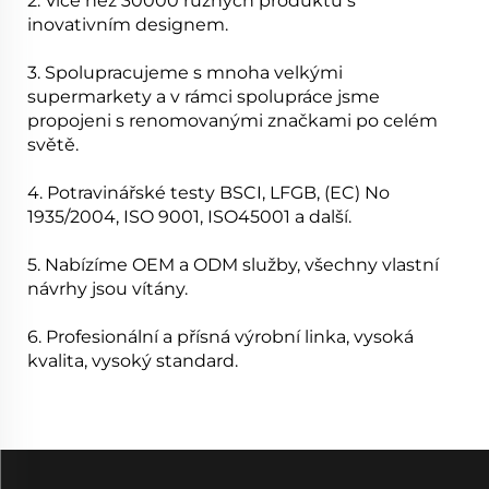
2. Více než 30000 různých produktů s
inovativním designem.
3. Spolupracujeme s mnoha velkými
supermarkety a v rámci spolupráce jsme
propojeni s renomovanými značkami po celém
světě.
4. Potravinářské testy BSCI, LFGB, (EC) No
1935/2004, ISO 9001, ISO45001 a další.
5. Nabízíme OEM a ODM služby, všechny vlastní
návrhy jsou vítány.
6. Profesionální a přísná výrobní linka, vysoká
kvalita, vysoký standard.