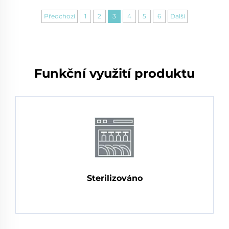
Předchozí
1
2
3
4
5
6
Další
Funkční využití produktu
Sterilizováno