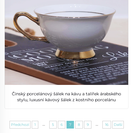
Čínský porcelánový šálek na kávu a talířek árabského
stylu, luxusní kávový šálek z kostního porcelánu
...
...
Předchozí
1
5
6
7
8
9
16
Další