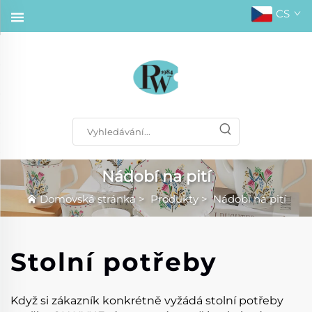
CS
Nádobí na pití
Domovská stránka
>
Produkty
>
Nádobí na pití
Stolní potřeby
Když si zákazník konkrétně vyžádá stolní potřeby