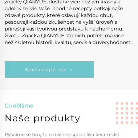
značky QIANYUE, dostane více než jen krásný a
odolný servis. Vaše lahodné recepty potkají naše
zdravé produkty, které oslavují každou chuť,
posouvají každou zkušenost na vyšší úroveň a
přinášejí vaši tvořivou představu k nádhernému
životu. Značka QIANYUE stolních potřeb má více
než 40letou historii, kvalitu, servis a důvěryhodnost.
Kontaktujte nás
Co děláme
Naše produkty
Pyšníme se tím, že nabízíme spolehlivá keramická