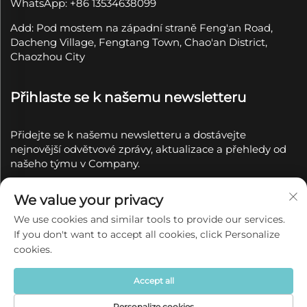
WhatsApp: +86 13534638099
Add: Pod mostem na západní straně Feng'an Road,
Dacheng Village, Fengtang Town, Chao'an District,
Chaozhou City
Přihlaste se k našemu newsletteru
Přidejte se k našemu newsletteru a dostávejte
nejnovější odvětvové zprávy, aktualizace a přehledy od
našeho týmu v Company.
Přihlásit se k
We value your privacy
odběru
We use cookies and similar tools to provide our services.
If you don't want to accept all cookies, click Personalize
Copyright © 2025 společností Chaozhou Qianyue
cookies.
Ceramics Co., Ltd.
Zásady ochrany soukromí
Accept all
Personalize cookies