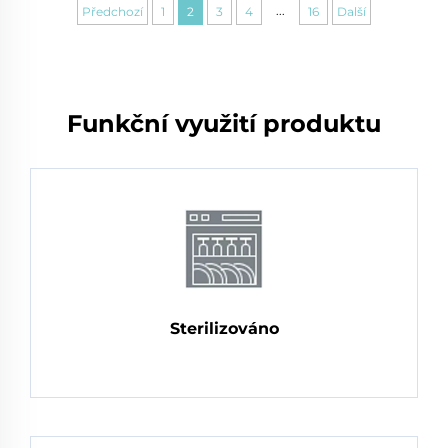
...
Předchozí
1
2
3
4
16
Další
Funkční využití produktu
Sterilizováno