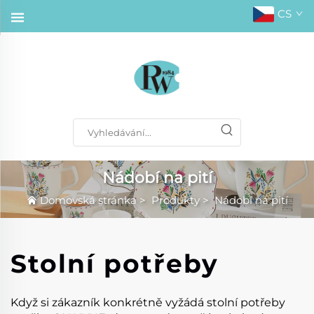
CS
Nádobí na pití
Domovská stránka
>
Produkty
>
Nádobí na pití
Stolní potřeby
Když si zákazník konkrétně vyžádá stolní potřeby