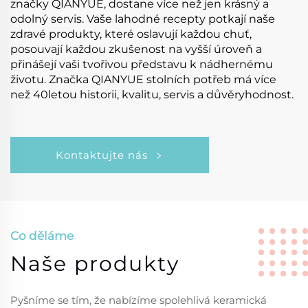
značky QIANYUE, dostane více než jen krásný a
odolný servis. Vaše lahodné recepty potkají naše
zdravé produkty, které oslavují každou chuť,
posouvají každou zkušenost na vyšší úroveň a
přinášejí vaši tvořivou představu k nádhernému
životu. Značka QIANYUE stolních potřeb má více
než 40letou historii, kvalitu, servis a důvěryhodnost.
Kontaktujte nás
Co děláme
Naše produkty
Pyšníme se tím, že nabízíme spolehlivá keramická