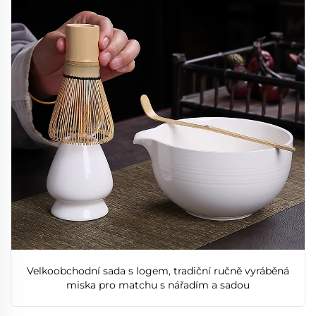
Velkoobchodní sada s logem, tradiční ručně vyráběná
miska pro matchu s nářadím a sadou