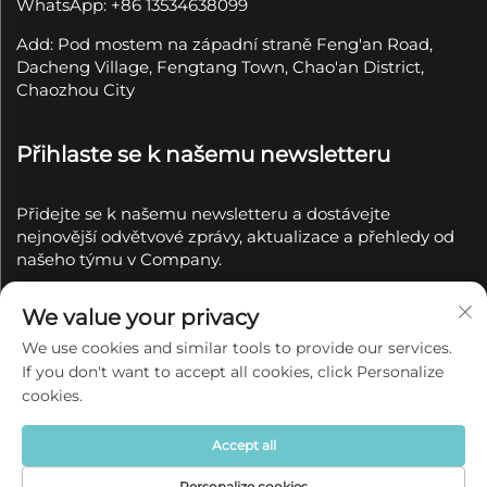
WhatsApp: +86 13534638099
Add: Pod mostem na západní straně Feng'an Road,
Dacheng Village, Fengtang Town, Chao'an District,
Chaozhou City
Přihlaste se k našemu newsletteru
Přidejte se k našemu newsletteru a dostávejte
nejnovější odvětvové zprávy, aktualizace a přehledy od
našeho týmu v Company.
Přihlásit se k
We value your privacy
odběru
We use cookies and similar tools to provide our services.
If you don't want to accept all cookies, click Personalize
Copyright © 2025 společností Chaozhou Qianyue
cookies.
Ceramics Co., Ltd.
Zásady ochrany soukromí
Accept all
Personalize cookies