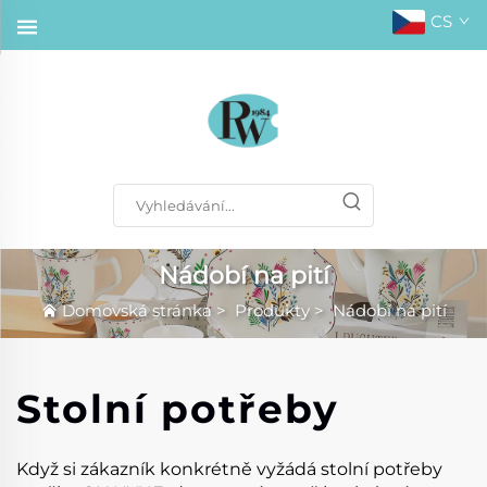
CS
Nádobí na pití
Domovská stránka
>
Produkty
>
Nádobí na pití
Stolní potřeby
Když si zákazník konkrétně vyžádá stolní potřeby