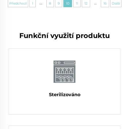
...
...
Předchozí
1
8
9
10
11
12
16
Další
Funkční využití produktu
Sterilizováno