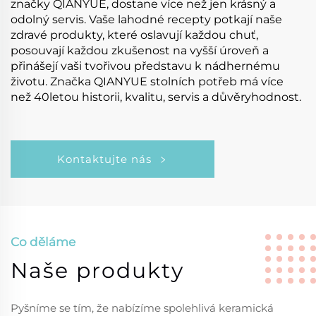
značky QIANYUE, dostane více než jen krásný a
odolný servis. Vaše lahodné recepty potkají naše
zdravé produkty, které oslavují každou chuť,
posouvají každou zkušenost na vyšší úroveň a
přinášejí vaši tvořivou představu k nádhernému
životu. Značka QIANYUE stolních potřeb má více
než 40letou historii, kvalitu, servis a důvěryhodnost.
Kontaktujte nás
Co děláme
Naše produkty
Pyšníme se tím, že nabízíme spolehlivá keramická