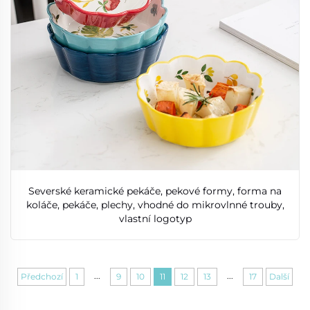
Severské keramické pekáče, pekové formy, forma na
koláče, pekáče, plechy, vhodné do mikrovlnné trouby,
vlastní logotyp
...
...
Předchozí
1
9
10
11
12
13
17
Další