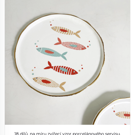
18 dílů, na míru zvířecí vzor porcelánového servisu,