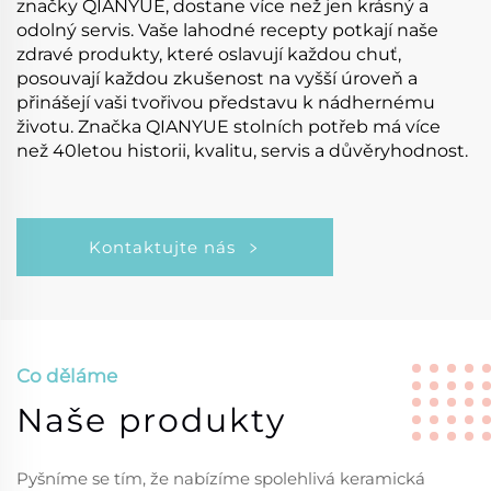
značky QIANYUE, dostane více než jen krásný a
odolný servis. Vaše lahodné recepty potkají naše
zdravé produkty, které oslavují každou chuť,
posouvají každou zkušenost na vyšší úroveň a
přinášejí vaši tvořivou představu k nádhernému
životu. Značka QIANYUE stolních potřeb má více
než 40letou historii, kvalitu, servis a důvěryhodnost.
Kontaktujte nás
Co děláme
Naše produkty
Pyšníme se tím, že nabízíme spolehlivá keramická