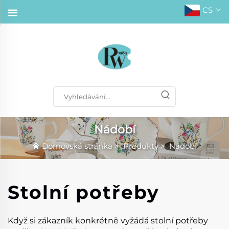
CS
Nádobí
Domovská stránka
>
Produkty
>
Nádobí
Stolní potřeby
Když si zákazník konkrétně vyžádá stolní potřeby