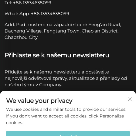
Tel: +86 13534638099
WhatsApp: +86 13534638099
Add: Pod mostem na západní straně Feng'an Road,
Dacheng Village, Fengtang Town, Chao'an District,
Chaozhou City
Přihlaste se k našemu newsletteru
Přidejte se k našemu newsletteru a dostávejte
nejnovější odvětvové zprávy, aktualizace a přehledy od
našeho týmu v Company.
Přihlásit se k
We value your privacy
odběru
We use cookies and similar tools to provide our services.
If you don't want to accept all cookies, click Personalize
Copyright © 2025 společností Chaozhou Qianyue
cookies.
Ceramics Co., Ltd.
Zásady ochrany soukromí