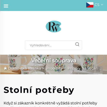
CS
Večeřní souprava
Domovská stránka
>
Produkty
>
Příbory Na Večeři
>
Ve
Stolní potřeby
Když si zákazník konkrétně vyžádá stolní potřeby