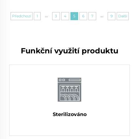
...
...
Předchozí
1
3
4
5
6
7
9
Další
Funkční využití produktu
Sterilizováno