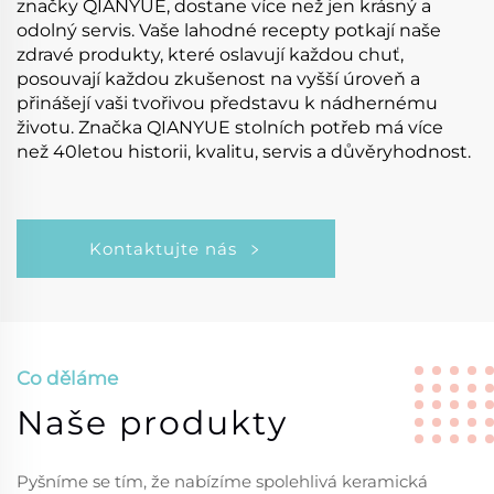
značky QIANYUE, dostane více než jen krásný a
odolný servis. Vaše lahodné recepty potkají naše
zdravé produkty, které oslavují každou chuť,
posouvají každou zkušenost na vyšší úroveň a
přinášejí vaši tvořivou představu k nádhernému
životu. Značka QIANYUE stolních potřeb má více
než 40letou historii, kvalitu, servis a důvěryhodnost.
Kontaktujte nás
Co děláme
Naše produkty
Pyšníme se tím, že nabízíme spolehlivá keramická