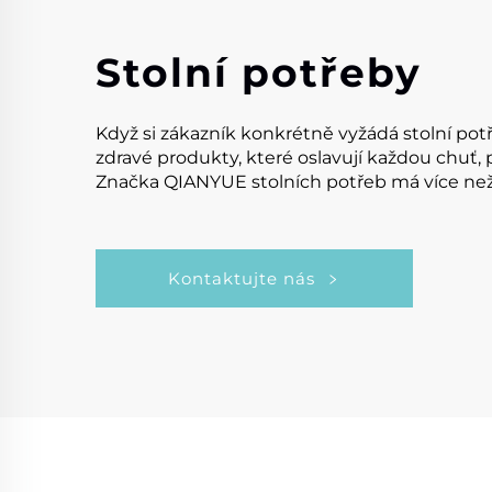
Stolní potřeby
Když si zákazník konkrétně vyžádá stolní pot
zdravé produkty, které oslavují každou chuť,
Značka QIANYUE stolních potřeb má více než 4
Kontaktujte nás