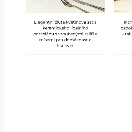
Elegantní žlutá květinová sada
Indi
keramického jídelního
ozdob
porcelánu s vroubenými talíři a
– ta
mísami pro domácnost a
kuchyni