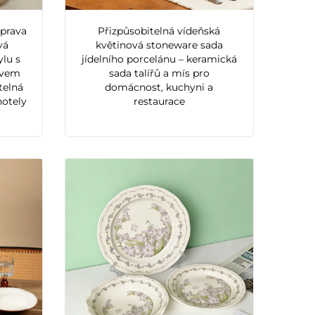
uprava
Přizpůsobitelná vídeňská
vá
květinová stoneware sada
ylu s
jídelního porcelánu – keramická
ivem
sada talířů a mís pro
telná
domácnost, kuchyni a
hotely
restaurace