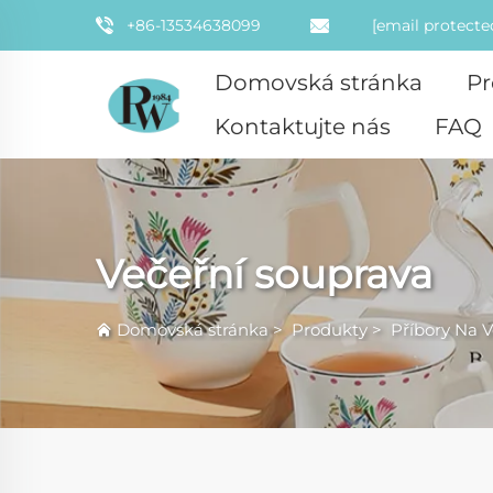
+86-13534638099
[email protecte
Domovská stránka
Pr
Kontaktujte nás
FAQ
Večeřní souprava
Domovská stránka
>
Produkty
>
Příbory Na V