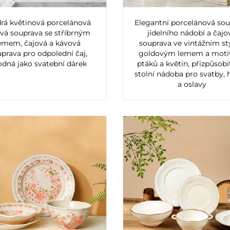
rá květinová porcelánová
Elegantní porcelánová so
ová souprava se stříbrným
jídelního nádobí a čajo
emem, čajová a kávová
souprava ve vintážním st
prava pro odpolední čaj,
goldovým lemem a mot
odná jako svatební dárek
ptáků a květin, přizpůsobi
stolní nádoba pro svatby, 
a oslavy