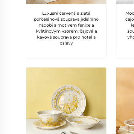
Luxusní červená a zlatá
Mod
porcelánová souprava jídelního
čaj
nádobí s motivem fénixe a
l
květinovým vzorem, čajová a
sou
kávová souprava pro hotel a
vh
oslavy