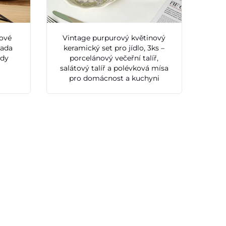
ové
Vintage purpurový květinový
sada
keramický set pro jídlo, 3ks –
ady
porcelánový večeřní talíř,
salátový talíř a polévková mísa
pro domácnost a kuchyni