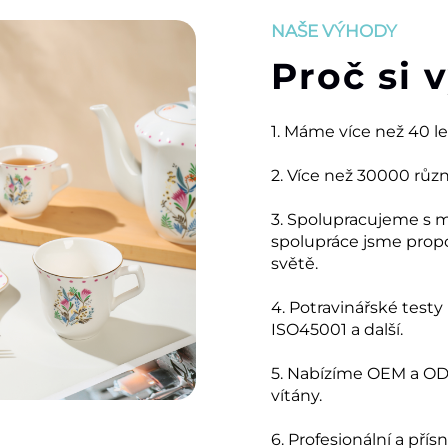
NAŠE VÝHODY
Proč si 
1. Máme více než 40 l
2. Více než 30000 růz
3. Spolupracujeme s 
spolupráce jsme prop
světě.
4. Potravinářské testy
ISO45001 a další.
5. Nabízíme OEM a ODM
vítány.
6. Profesionální a přís