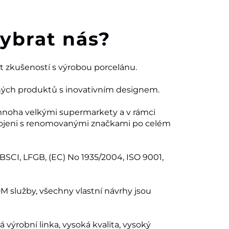
vybrat nás?
et zkušeností s výrobou porcelánu.
ných produktů s inovativním designem.
mnoha velkými supermarkety a v rámci
ojeni s renomovanými značkami po celém
 BSCI, LFGB, (EC) No 1935/2004, ISO 9001,
 služby, všechny vlastní návrhy jsou
ná výrobní linka, vysoká kvalita, vysoký