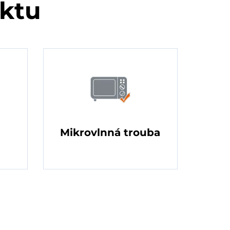
uktu
Mikrovlnná trouba