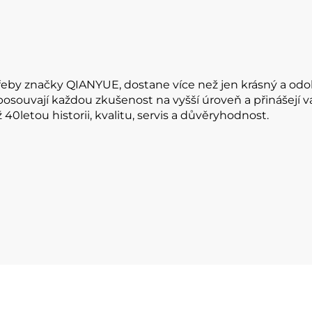
řeby značky QIANYUE, dostane více než jen krásný a odol
 posouvají každou zkušenost na vyšší úroveň a přinášejí 
0letou historii, kvalitu, servis a důvěryhodnost.