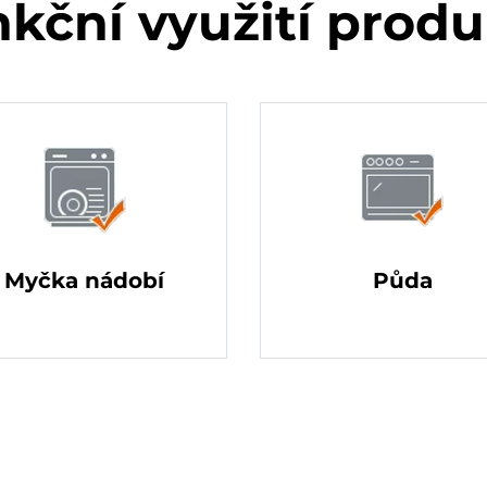
kční využití prod
Myčka nádobí
Půda