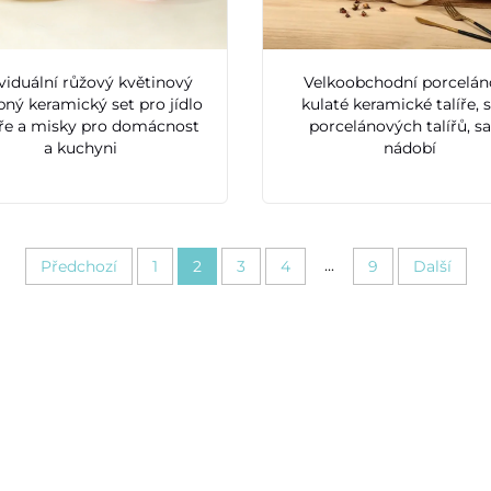
viduální růžový květinový
Velkoobchodní porcelán
ný keramický set pro jídlo
kulaté keramické talíře, 
líře a misky pro domácnost
porcelánových talířů, s
a kuchyni
nádobí
...
Předchozí
1
2
3
4
9
Další