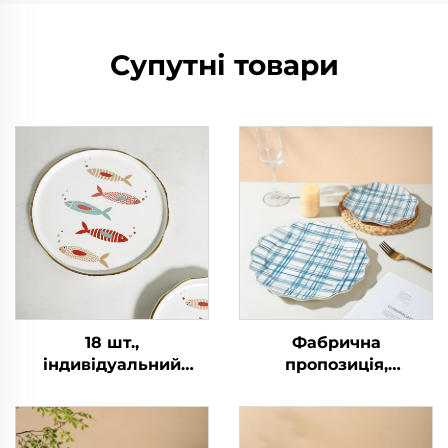
Супутні товари
18 шт.,
Фабрична
індивідуальний
пропозиція,
комплект посуду з
подавальна тарілка
тваринним
великого розміру 8
малюнком,
дюймів, вінтинкова