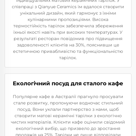
індивідуальних матових керамічних тарілок. У
співпраці з Qianyue Ceramics їм вдалося створити
унікальний дизайн, який гармонує з їхніми
кулінарними пропозиціями. Висока
термостійкість тарілок забезпечила збереження
їхньої якості навіть при високих температурах. У
результаті ресторан повідомив про підвищення
задоволеності клієнтів на 30%, пояснивши це
естетичною привабливістю та функціональністю
тарілок.
Екологічний посуд для сталого кафе
Популярне кафе в Австралії прагнуло просувати
стале розвитку, пропонуючи водночас стильний
посуд. Вони уклали партнерство з нами, щоб
створити матові керамічні тарілки з екологічно
чистих матеріалів. Клієнти кафе оцінили свідомий
екологічний вибір, що призвело до зростання
продажів на 25%. Тарілки не лише відповідали