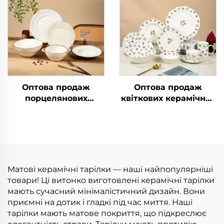
порцелянові тарілки
синя порцелянова
та миски для салату
тарілка, екологічно
та супу
чиста керамічна
тарілка для салату
Оптова продаж
Оптова продаж
порцелянових
квіткових керамічних
круглих керамічних
тарілок,
тарілок, набір
порцеляновий
порцелянового
обідній сервіз,
посуду для вечері,
кухонний посуд,
сервіз
весільні тарілки,
керамічний посуд для
Матові керамічні тарілки — наші найпопулярніші
ресторанів
товари! Ці витонко виготовлені керамічні тарілки
мають сучасний мінімалістичний дизайн. Вони
приємні на дотик і гладкі під час миття. Наші
тарілки мають матове покриття, що підкреслює