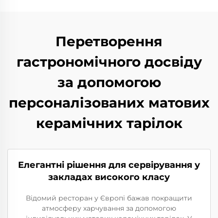
Перетворення
гастрономічного досвіду
за допомогою
персоналізованих матових
керамічних тарілок
Елегантні рішення для сервірування у
закладах високого класу
Відомий ресторан у Європі бажав покращити
атмосферу харчування за допомогою