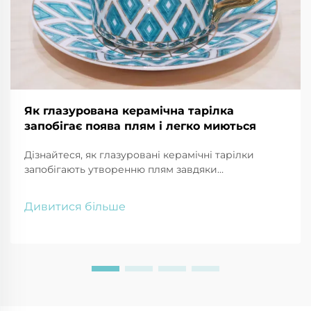
Як глазурована керамічна тарілка
запобігає поява плям і легко миються
Дізнайтеся, як глазуровані керамічні тарілки
запобігають утворенню плям завдяки
непроникній, гідрофобній поверхні, що
відштовхує каву, олію та томатний соус.
Дивитися більше
Дізнайтеся про хитрості чищення та поради щодо
довговічності. Читайте більше!