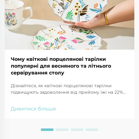
Чому квіткові порцелянові тарілки
популярні для весняного та літнього
сервірування столу
Дізнайтеся, як квіткові порцелянові тарілки
підвищують задоволення від прийому їжі на 22%
та покращують сезонне оформлення столу.
Дізнайтеся, чому на 68% більше споживачів
Дивитися більше
обирають їх для проведення вечірок на свіжому
повітрі у 2025 році.