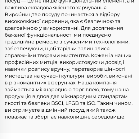
посуд — це не лише функціональний елемент, а й
важлива складова якісного харчування.
Виробництво посуду починається з відбору
високоякісної сировини, яка є безпечною та
довговічною у використанні. Для досягнення
бажаної функціональності ми поєднуємо
традиційне ремесло з сучасними технологіями,
забезпечуючи, щоб тарілки залишалися
справжніми творами мистецтва. Кожен із наших
професійних митців, використовуючи досвід і
навички розпису вручну, перетворив цінності
мистецтва на сучасні культурні вироби, виконані
в різноманітних візерунках. Наша компанія
займається міжнародною торгівлею, тому наша
продукція відповідає міжнародним стандартам
якості та безпеки BSCI, LFGB та ISO. Таким чином,
ви отримуєте відмінний посуд, який також
поважає та зберігає навколишнє середовище.