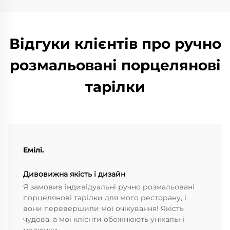
Відгуки клієнтів про ручно
розмальовані порцелянові
тарілки
Емілі.
Дивовижна якість і дизайн
Я замовив індивідуальні ручно розмальовані
порцелянові тарілки для мого ресторану, і
вони перевершили мої очікування! Якість
чудова, а мої клієнти обожнюють унікальні