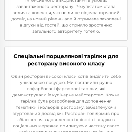
інтенсивного використання в умовах
завантаженого ресторану. Результатом стала
велична колекція, яка не лише підняла харчовий
досвід на новий рівень, але й отримала захоплені
відгуки від гостей, що сприяло зростанню
загального авторитету готелю.
Спеціальні порцелянові тарілки для
ресторану високого класу
Один ресторан високої класи хотів виділити себе
унікальною посудою. Ми поставили ручно
пофарбовані фарфорові тарілки, які
демонстрували їх кулінарне майстерство. Кожна
тарілка була розроблена для доповнення
тематики і кольорів ресторану, забезпечуючи
згуртований досвід їжі. Ресторан повідомив про
збільшення задоволеності клієнтів і згадки в
соціальних мережах, приписуючи частину свого