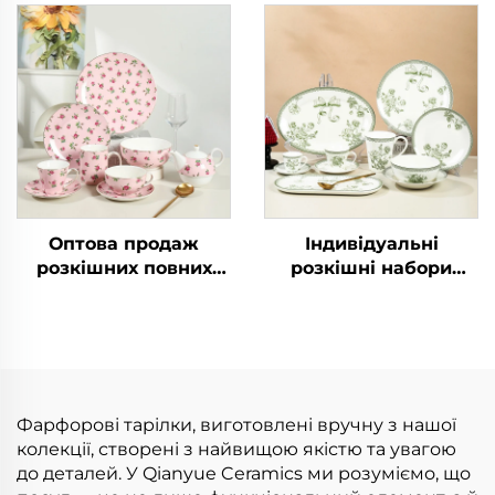
керамічні північні
зображенням кота
фарфорові плоскі
круглий малюнок
тарілки для весілля,
порцеляновий набір
ресторану
тарілок для дому
різдвяний святковий
набір квадратні
тарілки посуд
Оптова продаж
Індивідуальні
розкішних повних
розкішні набори
сервізів, елегантних
тарілок, керамічний
тарілок з квітковим
посуд, миски, столові
малюнком, наборів
прибори, повний
тарілок, сервізу для
набір посуду
дому
Фарфорові тарілки, виготовлені вручну з нашої
колекції, створені з найвищою якістю та увагою
до деталей. У Qianyue Ceramics ми розуміємо, що