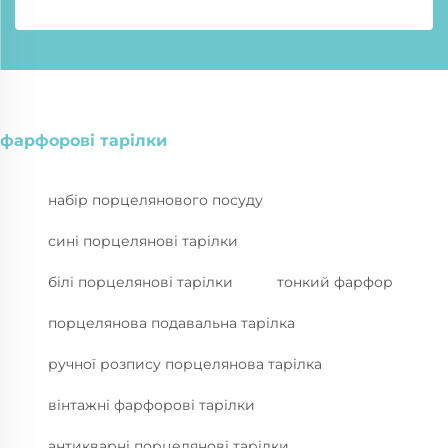
фарфорові тарілки
набір порцелянового посуду
сині порцелянові тарілки
білі порцелянові тарілки
тонкий фарфор
порцелянова подавальна тарілка
ручної розпису порцелянова тарілка
вінтажні фарфорові тарілки
антикварні порцелянові тарілки