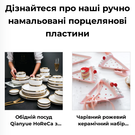
Дізнайтеся про наші ручно
намальовані порцелянові
пластини
Обідній посуд
Чарівний рожевий
Qianyue HoReCa з
керамічний набір
золотим краєм,
тарілок із