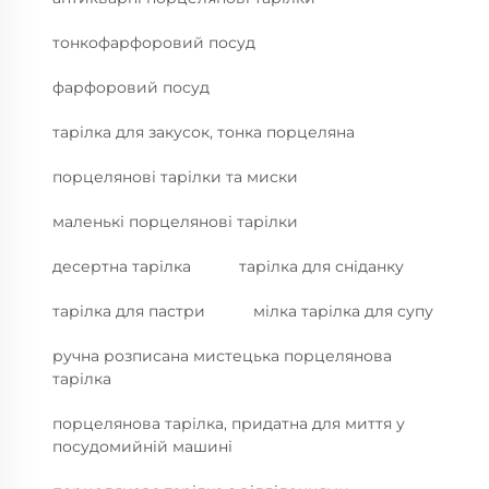
тонкофарфоровий посуд
фарфоровий посуд
тарілка для закусок, тонка порцеляна
порцелянові тарілки та миски
маленькі порцелянові тарілки
десертна тарілка
тарілка для сніданку
тарілка для пастри
мілка тарілка для супу
ручна розписана мистецька порцелянова
тарілка
порцелянова тарілка, придатна для миття у
посудомийній машині