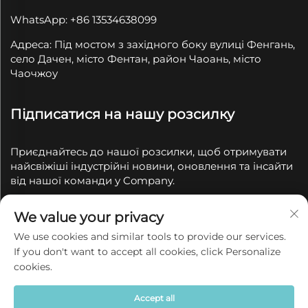
WhatsApp: +86 13534638099
Адреса: Під мостом з західного боку вулиці Фенгань,
село Дачен, місто Фентан, район Чаоань, місто
Чаочжоу
Підписатися на нашу розсилку
Приєднайтесь до нашої розсилки, щоб отримувати
найсвіжіші індустрійні новини, оновлення та інсайти
від нашої команди у Company.
We value your privacy
Підпишіться
We use cookies and similar tools to provide our services.
If you don't want to accept all cookies, click Personalize
© 2025 Chaozhou Qianyue Ceramics Co., Ltd. Всі права
cookies.
захищені
Політика конфіденційності
Accept all