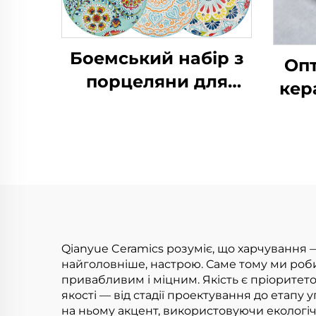
Боемський набір з
Опт
порцеляни для
кер
обіду, тарілки з
тарі
різним орнаментом,
сервірувальні
п
тарілки, керамічні
дес
десертні страви
для
в
Qianyue Ceramics розуміє, що харчування —
найголовніше, настрою. Саме тому ми роби
привабливим і міцним. Якість є пріоритет
якості — від стадії проектування до етапу
на ньому акцент, використовуючи екологіч