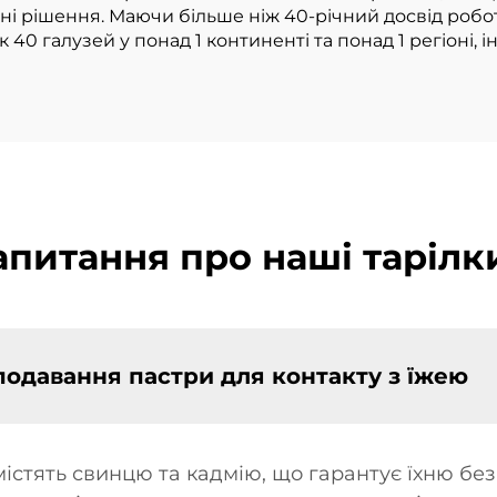
икористання
ьні рішення. Маючи більше ніж 40-річний досвід робот
40 галузей у понад 1 континенті та понад 1 регіоні, 
питання про наші тарілк
 подавання пастри для контакту з їжею
 містять свинцю та кадмію, що гарантує їхню без