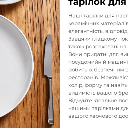
тарілок для
Наші тарілки для паст
керамічних матеріалів
елегантність, відпов
Завдяки гладкому покр
також розраховані на
Вони придатні для вик
посудомийній машині,
робить їх безпечним в
ресторанів. Можливіс
колір, форму та наві
видимість вашого бре
Відчуйте ідеальне по
нашими тарілками дл
вашого харчового дос