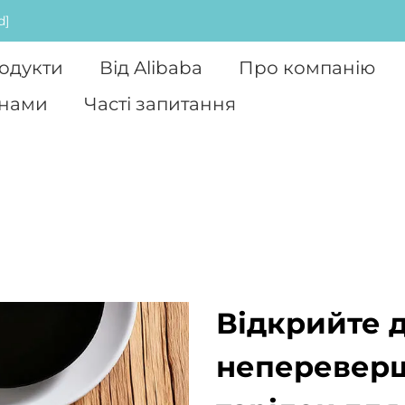
d]
одукти
Від Alibaba
Про компанію
 нами
Часті запитання
Відкрийте 
непереверш