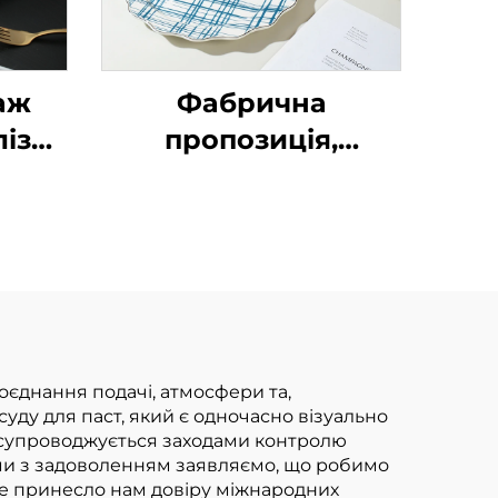
аж
Фабрична
лізм
пропозиція,
лі
подавальна тарілка
ілки
великого розміру 8
рава
дюймів, вінтинкова
та
синя порцелянова
утна
тарілка, екологічно
чиста керамічна
тарілка для салату
поєднання подачі, атмосфери та,
уду для паст, який є одночасно візуально
а супроводжується заходами контролю
і ми з задоволенням заявляємо, що робимо
 Це принесло нам довіру міжнародних