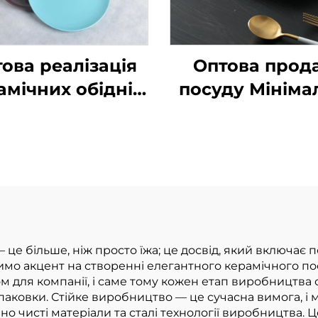
ова реалізація
Оптова прод
амічних обідніх
посуду Мініма
лок з логотипом
12 дюймів Бі
Недорогий
керамічні тар
орцеляновий
Фарфорова ст
ертний штатив
для весілля 
 ресторанного
готелів Прямок
икористання
тарілка
Елегантний
 це більше, ніж просто їжа; це досвід, який включає 
мо акцент на створенні елегантного керамічного пос
малюнок для
ом для компанії, і саме тому кожен етап виробництв
домашнього
 упаковки. Стійке виробництво — це сучасна вимога, 
но чисті матеріали та сталі технології виробництва.