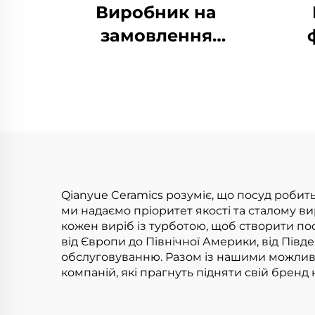
Виробник на
замовлення
Нордичні керамічні
офіц
обідні тарілки
Елегантний
пред
керамічний обідній
б
набір Набори
тар
посуду
де
Фарфоровий посуд
м
Qianyue Ceramics розуміє, що посуд робить
ми надаємо пріоритет якості та сталому 
кожен виріб із турботою, щоб створити по
від Європи до Північної Америки, від Півден
обслуговуванню. Разом із нашими можливо
компаній, які прагнуть підняти свій бренд 