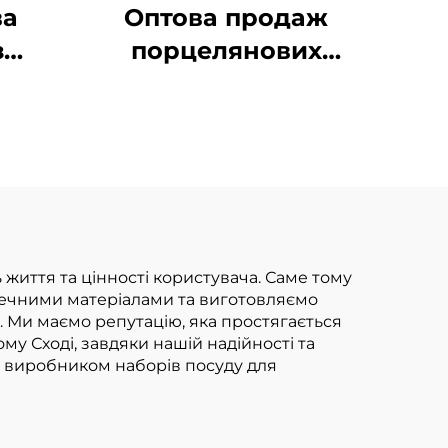
ва
Оптова продаж
з
порцелянових
о
круглих керамічних
ові
тарілок, набір
мену
порцелянового
уд
посуду для вечері,
ілі
сервіз
тні
 життя та цінності користувача. Саме тому
печними матеріалами та виготовляємо
. Ми маємо репутацію, яка простягається
ому Сході, завдяки нашій надійності та
м виробником наборів посуду для