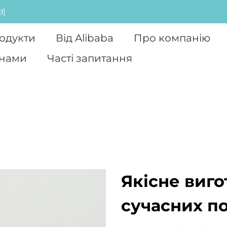
d]
одукти
Від Alibaba
Про компанію
 нами
Часті запитання
Якісне виг
сучасних п