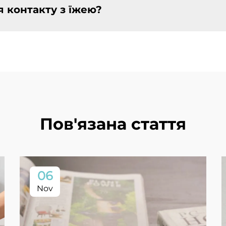
я контакту з їжею?
Пов'язана стаття
06
Nov