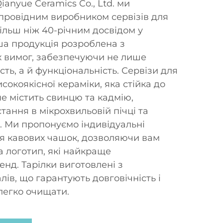
ianyue Ceramics Co., Ltd. ми
провідним виробником сервізів для
ільш ніж 40-річним досвідом у
аша продукція розроблена з
х вимог, забезпечуючи не лише
ть, а й функціональність. Сервізи для
сокоякісної кераміки, яка стійка до
е містить свинцю та кадмію,
ання в мікрохвильовій пічці та
 Ми пропонуємо індивідуальні
я кавових чашок, дозволяючи вам
а логотип, які найкраще
нд. Тарілки виготовлені з
лів, що гарантують довговічність і
легко очищати.