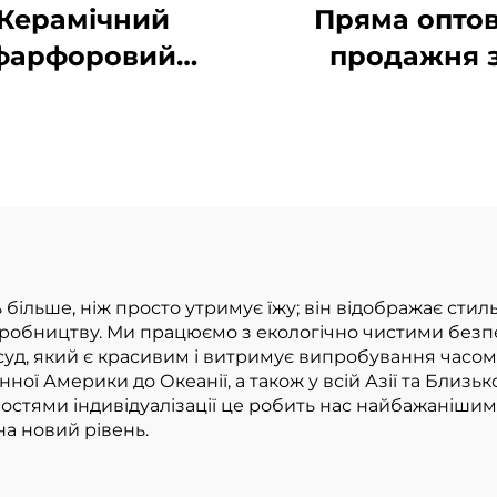
Керамічний
Пряма опто
фарфоровий
продажня 
ійний сервіз на
фабрики Ек
4 особи, 16
керамічні суп
метів, класичні
миски для ра
ілі квадратні
локшини пос
ілки для обіду,
порцелянові б
сертні тарілки,
подають сала
иски, чашки
миски
 більше, ніж просто утримує їжу; він відображає стиль
виробництву. Ми працюємо з екологічно чистими без
суд, який є красивим і витримує випробування часом
ної Америки до Океанії, а також у всій Азії та Близьк
стями індивідуалізації це робить нас найбажаніши
на новий рівень.