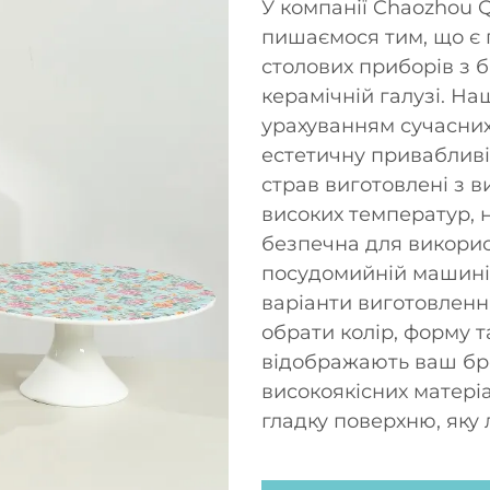
У компанії Chaozhou Q
пишаємося тим, що є 
столових приборів з б
керамічній галузі. Н
урахуванням сучасни
естетичну привабливіс
страв виготовлені з ви
високих температур, н
безпечна для використ
посудомийній машині.
варіанти виготовленн
обрати колір, форму т
відображають ваш бре
високоякісних матеріа
гладку поверхню, яку 