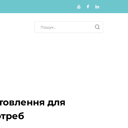
отовлення для
отреб