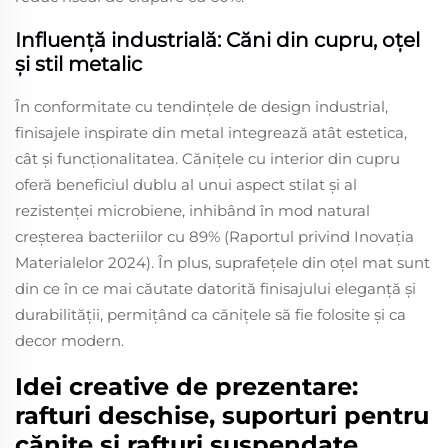
Influență industrială: Căni din cupru, oțel
și stil metalic
În conformitate cu tendințele de design industrial,
finisajele inspirate din metal integrează atât estetica,
cât și funcționalitatea. Cănițele cu interior din cupru
oferă beneficiul dublu al unui aspect stilat și al
rezistenței microbiene, inhibând în mod natural
creșterea bacteriilor cu 89% (Raportul privind Inovația
Materialelor 2024). În plus, suprafețele din oțel mat sunt
din ce în ce mai căutate datorită finisajului eleganță și
durabilității, permițând ca cănițele să fie folosite și ca
decor modern.
Idei creative de prezentare:
rafturi deschise, suporturi pentru
cănițe și rafturi suspendate