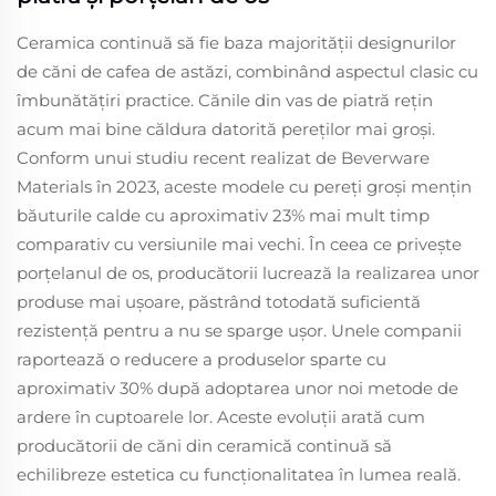
Ceramica continuă să fie baza majorității designurilor
de căni de cafea de astăzi, combinând aspectul clasic cu
îmbunătățiri practice. Cănile din vas de piatră rețin
acum mai bine căldura datorită pereților mai groși.
Conform unui studiu recent realizat de Beverware
Materials în 2023, aceste modele cu pereți groși mențin
băuturile calde cu aproximativ 23% mai mult timp
comparativ cu versiunile mai vechi. În ceea ce privește
porțelanul de os, producătorii lucrează la realizarea unor
produse mai ușoare, păstrând totodată suficientă
rezistență pentru a nu se sparge ușor. Unele companii
raportează o reducere a produselor sparte cu
aproximativ 30% după adoptarea unor noi metode de
ardere în cuptoarele lor. Aceste evoluții arată cum
producătorii de căni din ceramică continuă să
echilibreze estetica cu funcționalitatea în lumea reală.