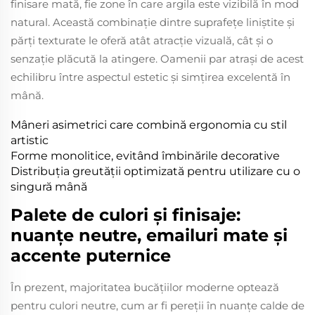
finisare mată, fie zone în care argila este vizibilă în mod
natural. Această combinație dintre suprafețe liniștite și
părți texturate le oferă atât atracție vizuală, cât și o
senzație plăcută la atingere. Oamenii par atrași de acest
echilibru între aspectul estetic și simțirea excelentă în
mână.
Mâneri asimetrici care combină ergonomia cu stil
artistic
Forme monolitice, evitând îmbinările decorative
Distribuția greutății optimizată pentru utilizare cu o
singură mână
Palete de culori și finisaje:
nuanțe neutre, emailuri mate și
accente puternice
În prezent, majoritatea bucățiilor moderne optează
pentru culori neutre, cum ar fi pereții în nuanțe calde de