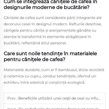
Cum se integrează cănițele de cafea în
designurile moderne de bucătărie?
Cănițele de cafea sunt considerate părți integrante ale
decorului casei în designul modern. Rafturile deschise,
cârligele pentru cănițe și aranjamentele gândite cu
atenție le transformă în elemente atrăgătoare în
bucătării, reflectând stilul personal.
Care sunt noile tendințe în materialele
pentru cănițele de cafea?
Materialele durabile, cum ar fi bambusul, sticla reciclată
și ceramica cu cupru, conduc tendințele, oferind un
echilibru între estetică și conștiință ecologică.
Prev :
Beneficiile utilizării unei cești de ceai cu infuzor pentru ceai în vrac