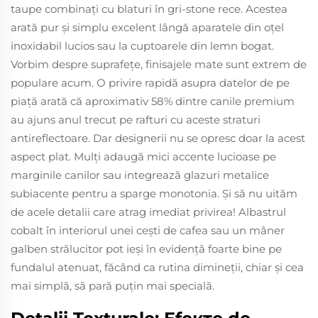
taupe combinați cu blaturi în gri-stone rece. Acestea
arată pur și simplu excelent lângă aparatele din oțel
inoxidabil lucios sau la cuptoarele din lemn bogat.
Vorbim despre suprafețe, finisajele mate sunt extrem de
populare acum. O privire rapidă asupra datelor de pe
piață arată că aproximativ 58% dintre canile premium
au ajuns anul trecut pe rafturi cu aceste straturi
antireflectoare. Dar designerii nu se opresc doar la acest
aspect plat. Mulți adaugă mici accente lucioase pe
marginile canilor sau integrează glazuri metalice
subiacente pentru a sparge monotonia. Și să nu uităm
de acele detalii care atrag imediat privirea! Albastrul
cobalt în interiorul unei cești de cafea sau un mâner
galben strălucitor pot ieși în evidență foarte bine pe
fundalul atenuat, făcând ca rutina dimineții, chiar și cea
mai simplă, să pară puțin mai specială.