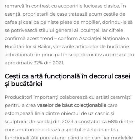
remarcă în contrast cu acoperirile lucioase clasice. În
esență, proprietarii de case tratează acum ceștile de
cafea și ceai ca pe niște piese de mobilier, dorindu-le să
se potrivească stilului general al locuinței. Iar cifrele
confirmă acest trend – conform Asociației Naționale a
Bucătăriilor și Băilor, vânzările articolelor de bucătărie
achiziționate în principal în scop decorativ au crescut cu
aproximativ 32% din 2021.
Cești ca artă funcțională în decorul casei
și bucătăriei
Producători importanți colaborează cu artiști ceramiști
pentru a crea
vaselor de băut colecționabile
care
estompează linia dintre obiectul de uz casnic și
sculptură. Un sondaj din 2023 a constatat că 68% dintre
consumatori prioritează aspectul estetic înaintea
funcționalității pure atunci când aleg cani, iar modelele