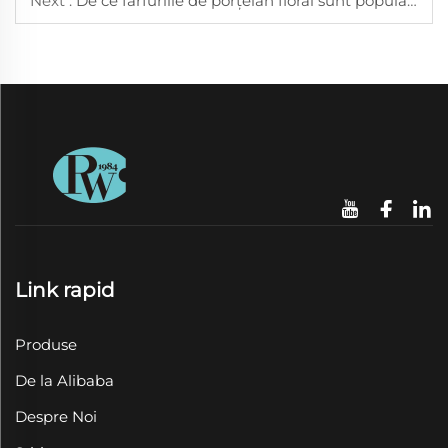
Next :
De ce farfuriile de porțelan floral sunt populare pentru mesele de primăvară și vară
Link rapid
Produse
De la Alibaba
Despre Noi