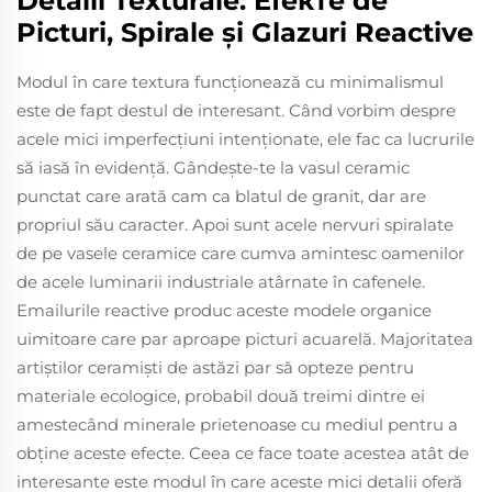
Detalii Texturale: Efектe de
Picturi, Spirale și Glazuri Reactive
Modul în care textura funcționează cu minimalismul
este de fapt destul de interesant. Când vorbim despre
acele mici imperfecțiuni intenționate, ele fac ca lucrurile
să iasă în evidență. Gândește-te la vasul ceramic
punctat care arată cam ca blatul de granit, dar are
propriul său caracter. Apoi sunt acele nervuri spiralate
de pe vasele ceramice care cumva amintesc oamenilor
de acele luminarii industriale atârnate în cafenele.
Emailurile reactive produc aceste modele organice
uimitoare care par aproape picturi acuarelă. Majoritatea
artiștilor ceramiști de astăzi par să opteze pentru
materiale ecologice, probabil două treimi dintre ei
amestecând minerale prietenoase cu mediul pentru a
obține aceste efecte. Ceea ce face toate acestea atât de
interesante este modul în care aceste mici detalii oferă