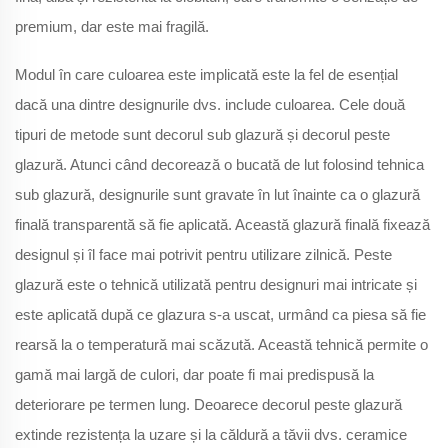
premium, dar este mai fragilă.
Modul în care culoarea este implicată este la fel de esențial
dacă una dintre designurile dvs. include culoarea. Cele două
tipuri de metode sunt decorul sub glazură și decorul peste
glazură. Atunci când decorează o bucată de lut folosind tehnica
sub glazură, designurile sunt gravate în lut înainte ca o glazură
finală transparentă să fie aplicată. Această glazură finală fixează
designul și îl face mai potrivit pentru utilizare zilnică. Peste
glazură este o tehnică utilizată pentru designuri mai intricate și
este aplicată după ce glazura s-a uscat, urmând ca piesa să fie
rearsă la o temperatură mai scăzută. Această tehnică permite o
gamă mai largă de culori, dar poate fi mai predispusă la
deteriorare pe termen lung. Deoarece decorul peste glazură
extinde rezistența la uzare și la căldură a tăvii dvs. ceramice