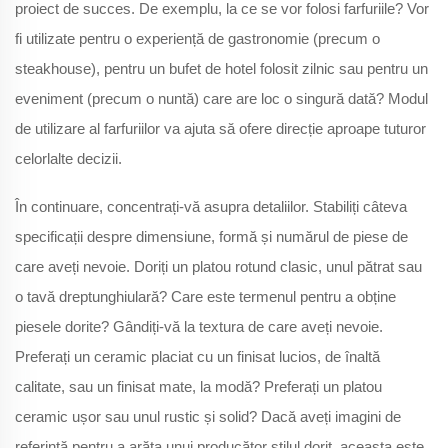
proiect de succes. De exemplu, la ce se vor folosi farfuriile? Vor
fi utilizate pentru o experiență de gastronomie (precum o
steakhouse), pentru un bufet de hotel folosit zilnic sau pentru un
eveniment (precum o nuntă) care are loc o singură dată? Modul
de utilizare al farfuriilor va ajuta să ofere direcție aproape tuturor
celorlalte decizii.
În continuare, concentrați-vă asupra detaliilor. Stabiliți câteva
specificații despre dimensiune, formă și numărul de piese de
care aveți nevoie. Doriți un platou rotund clasic, unul pătrat sau
o tavă dreptunghiulară? Care este termenul pentru a obține
piesele dorite? Gândiți-vă la textura de care aveți nevoie.
Preferați un ceramic placiat cu un finisat lucios, de înaltă
calitate, sau un finisat mate, la modă? Preferați un platou
ceramic ușor sau unul rustic și solid? Dacă aveți imagini de
referință pentru a arăta unui producător stilul dorit, aceasta este