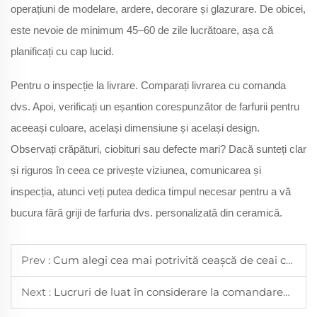
operațiuni de modelare, ardere, decorare și glazurare. De obicei,
este nevoie de minimum 45–60 de zile lucrătoare, așa că
planificați cu cap lucid.
Pentru o inspecție la livrare. Comparați livrarea cu comanda
dvs. Apoi, verificați un eșantion corespunzător de farfurii pentru
aceeași culoare, același dimensiune și același design.
Observați crăpături, ciobituri sau defecte mari? Dacă sunteți clar
și riguros în ceea ce privește viziunea, comunicarea și
inspecția, atunci veți putea dedica timpul necesar pentru a vă
bucura fără griji de farfuria dvs. personalizată din ceramică.
Prev :
Cum alegi cea mai potrivită ceașcă de ceai cu lapte pentru diferitele arome de ceai cu lapte
Next :
Lucruri de luat în considerare la comandarea ceștilor de ceai personalizate ca daruri