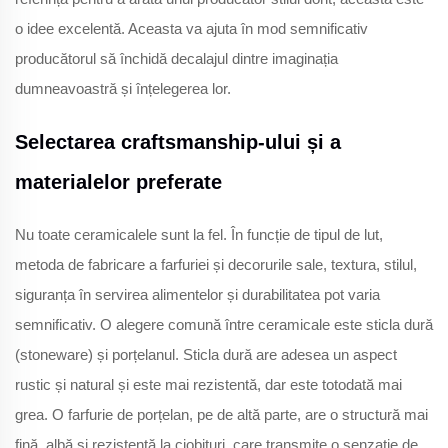
o idee excelentă. Aceasta va ajuta în mod semnificativ
producătorul să închidă decalajul dintre imaginația
dumneavoastră și înțelegerea lor.
Selectarea craftsmanship-ului și a
materialelor preferate
Nu toate ceramicalele sunt la fel. În funcție de tipul de lut,
metoda de fabricare a farfuriei și decorurile sale, textura, stilul,
siguranța în servirea alimentelor și durabilitatea pot varia
semnificativ. O alegere comună între ceramicale este sticla dură
(stoneware) și porțelanul. Sticla dură are adesea un aspect
rustic și natural și este mai rezistentă, dar este totodată mai
grea. O farfurie de porțelan, pe de altă parte, are o structură mai
fină, albă și rezistentă la ciobituri, care transmite o senzație de