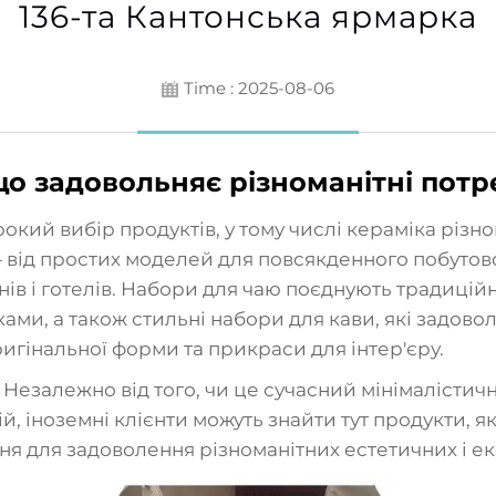
136-та Кантонська ярмарка
Time : 2025-08-06
 що задовольняє різноманітні пот
ий вибір продуктів, у тому числі кераміка різно
— від простих моделей для повсякденного побуто
ів і готелів. Набори для чаю поєднують традиційн
и, а також стильні набори для кави, які задоволь
ригінальної форми та прикраси для інтер'єру.
в. Незалежно від того, чи це сучасний мінімалісти
, іноземні клієнти можуть знайти тут продукти, я
я для задоволення різноманітних естетичних і ек