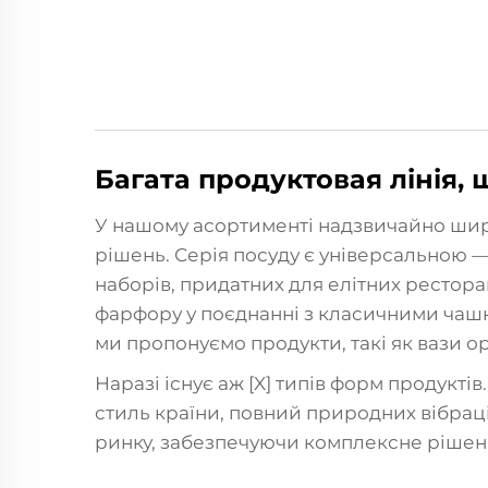
Багата продуктовая лінія,
У нашому асортименті надзвичайно широк
рішень. Серія посуду є універсальною 
наборів, придатних для елітних ресторан
фарфору у поєднанні з класичними чашкам
ми пропонуємо продукти, такі як вази о
Наразі існує аж [X] типів форм продукті
стиль країни, повний природних вібрацій
ринку, забезпечуючи комплексне рішенн