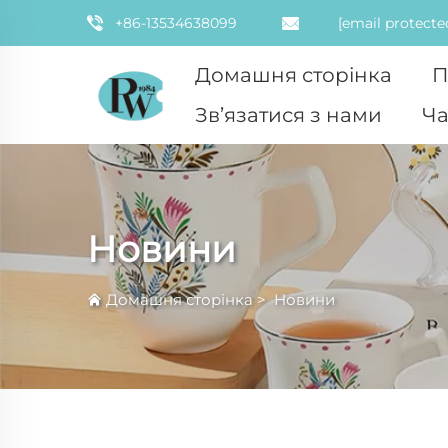
+86-13534638099
[email protecte
Домашня сторінка
П
Зв’язатися з нами
Ча
Новини
Домашня сторінка
>
Новини