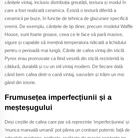
cănițele vintaj, inclusiv distribuția greutății, textura și modul în
care a fost realizată ceramica. Există o textură diferită a
ceramicii pe buze, în funcție de tehnica de glazurare specifică
vremii. De exemplu, cănițele de tip diner, precum modelul Waffle
House, sunt foarte groase, ceea ce le face să pară masive,
sigure și capabile să mențină temperatura ridicată a lichidului
pentru o perioadă mai lungă. Cănile de cafea vintaj din sticlă
Pyrex erau promovate ca fiind veselă din sticlă rezistentă la
căldură, durabilă și cu un stil vintaj modern. De fiecare dată
când bem cafea dintr-o cană vintaj, savurăm și trăim un mic
gând din istorie.
Frumusețea imperfecțiunii și a
meșteșugului
Deși ceștile de cafea care par să reprezinte 'imperfecțiunea' și
'munca manuală umană' pot părea un contrast puternic față de
articolele moderne, perfecte, realizate de mașini existente pe