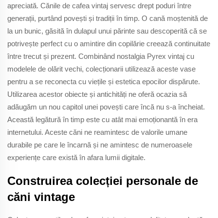
apreciată. Cănile de cafea vintaj servesc drept poduri între
generații, purtând povești și tradiții în timp. O cană moștenită de
la un bunic, găsită în dulapul unui părinte sau descoperită că se
potrivește perfect cu o amintire din copilărie creează continuitate
între trecut și prezent. Combinând nostalgia Pyrex vintaj cu
modelele de olărit vechi, colecționarii utilizează aceste vase
pentru a se reconecta cu viețile și estetica epocilor dispărute.
Utilizarea acestor obiecte și antichități ne oferă ocazia să
adăugăm un nou capitol unei povești care încă nu s-a încheiat.
Această legătură în timp este cu atât mai emoționantă în era
internetului. Aceste căni ne reamintesc de valorile umane
durabile pe care le încarnă și ne amintesc de numeroasele
experiențe care există în afara lumii digitale.
Construirea colecției personale de
căni vintage