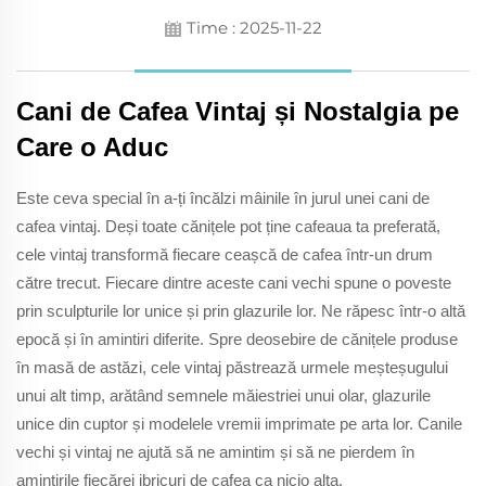
Time : 2025-11-22
Cani de Cafea Vintaj și Nostalgia pe
Care o Aduc
Este ceva special în a-ți încălzi mâinile în jurul unei cani de
cafea vintaj. Deși toate cănițele pot ține cafeaua ta preferată,
cele vintaj transformă fiecare ceașcă de cafea într-un drum
către trecut. Fiecare dintre aceste cani vechi spune o poveste
prin sculpturile lor unice și prin glazurile lor. Ne răpesc într-o altă
epocă și în amintiri diferite. Spre deosebire de cănițele produse
în masă de astăzi, cele vintaj păstrează urmele meșteșugului
unui alt timp, arătând semnele măiestriei unui olar, glazurile
unice din cuptor și modelele vremii imprimate pe arta lor. Canile
vechi și vintaj ne ajută să ne amintim și să ne pierdem în
amintirile fiecărei ibricuri de cafea ca nicio alta.