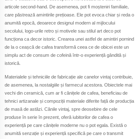
articole second-hand. De asemenea, pot fi moșteniri familiale,
care păstrează amintirile prețioase. Ele pot evoca chiar și reda o
anumită epocă, deoarece designul modern al mijlocului
secolului, logo-urile retro și motivele sau stilul art deco pot
funcționa ca decor istoric. Crearea unei astfel de amintiri pornind
de la o ceașcă de cafea transformă ceea ce de obicei este un
simplu act de consum de cofeină într-o experiență gândită și
istorică.
Materialele și tehniciile de fabricație ale canelor vintaj contribuie,
de asemenea, la nostalgiile și farmecul acestora. Obiectele mai
vechi din ceramică, cum ar fi cănițele de cafea, beneficiau de
tehnici artizanale și compoziții materiale diferite față de producția
de masă de astăzi. Cănile vintaj, spre deosebire de cele
produse în serie în prezent, oferă iubitorilor de cafea o
experiență pe care cănițele moderne nu o pot egala. Există o
anumită senzație și experiență specifică pe care o transmit