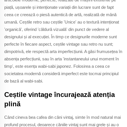
piață, ușoarele și intenționate variații din lucrare sunt de fapt
ceea ce creează o piesă autentică de artă, realizată de mână
umană. Ceștile retro sau ceștile 'Unice' au o textură intenționat
'organică', oferind 'căldură vizuală' din punct de vedere al
designului și al execuției. În timp ce designurile moderne sunt
perfecte în fiecare aspect, ceștile vintage sau retro nu sunt;
dimpotrivă, ele respectă arta imperfecțiunii. A găsi frumusețea în
absența perfecțiunii, sau în arta 'instantaneului unui moment în
timp', este esența wabi-sabi japonez. Folosirea a ceea ce
societatea modernă consideră imperfect este tocmai principiul
de bază al wabi-sabi.
Ceștile vintage încurajează atenția
plină
Când cineva bea cafea din căni vintaj, simte în mod natural mai
profund procesul, deoarece căniile vintaj sunt mai grele și au o