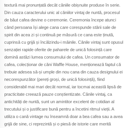
textură mai pronunțată decât căniile obișnuite produse în serie.
Din cauza caracterului unic al căniilor vintaj de nuntă, procesul
de băut cafea devine o ceremonie. Ceremonia începe atunci
când persoana își alege cana care corespunde stării sale de
spirit din acea zi și continuă pe măsură ce cana este ținută,
cuprinsă cu grijă și încălzindu-i mâinile. Cănile vintaj sunt opusul
senzației rapide oferite de paharele de unică folosință care
domină astăzi lumea consumului de cafea. Un consumator de
cafea, colecționar de căni Waffle House, menționează faptul că
trebuie adesea să-și umple din nou cana din cauza designului ei
necorespunzător (pereți groși, de unică folosință), fiind
considerabil mai mari decât normal, iar tocmai această lipsă de
practicitate creează pauze conștientizate. Cănile vintaj, ca
antichități de nuntă, sunt un amintitor excelent de cotidian al
trecutului și o justificare bună pentru a încetini ritmul vieții. A
utiliza o cană vintage nu înseamnă doar a bea cafea sau a avea
grijă de sine, ci reprezintă și o piesă de istorie care merită