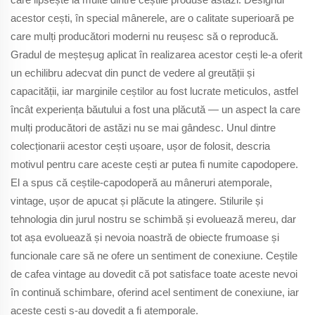
acestor cești, în special mânerele, are o calitate superioară pe
care mulți producători moderni nu reușesc să o reproducă.
Gradul de meșteșug aplicat în realizarea acestor cești le-a oferit
un echilibru adecvat din punct de vedere al greutății și
capacității, iar marginile ceștilor au fost lucrate meticulos, astfel
încât experiența băutului a fost una plăcută — un aspect la care
mulți producători de astăzi nu se mai gândesc. Unul dintre
colecționarii acestor cești ușoare, ușor de folosit, descria
motivul pentru care aceste cești ar putea fi numite capodopere.
El a spus că ceștile-capodoperă au mâneruri atemporale,
vintage, ușor de apucat și plăcute la atingere. Stilurile și
tehnologia din jurul nostru se schimbă și evoluează mereu, dar
tot așa evoluează și nevoia noastră de obiecte frumoase și
funcionale care să ne ofere un sentiment de conexiune. Ceștile
de cafea vintage au dovedit că pot satisface toate aceste nevoi
în continuă schimbare, oferind acel sentiment de conexiune, iar
aceste cești s-au dovedit a fi atemporale.