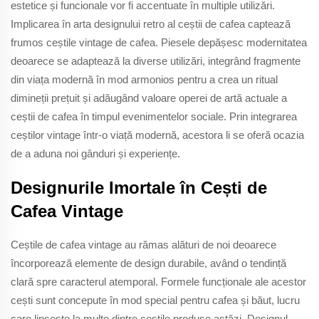
estetice și funcionale vor fi accentuate în multiple utilizări.
Implicarea în arta designului retro al ceștii de cafea captează
frumos ceștile vintage de cafea. Piesele depășesc modernitatea
deoarece se adaptează la diverse utilizări, integrând fragmente
din viața modernă în mod armonios pentru a crea un ritual
dimineții prețuit și adăugând valoare operei de artă actuale a
ceștii de cafea în timpul evenimentelor sociale. Prin integrarea
ceștilor vintage într-o viață modernă, acestora li se oferă ocazia
de a aduna noi gânduri și experiențe.
Designurile Imortale în Cești de
Cafea Vintage
Ceștile de cafea vintage au rămas alături de noi deoarece
încorporează elemente de design durabile, având o tendință
clară spre caracterul atemporal. Formele funcționale ale acestor
cești sunt concepute în mod special pentru cafea și băut, lucru
care lipsește la multe dintre ceștile produse astăzi. Designul