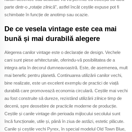
parte dintr-o „rotație zilnică”, astfel încât ceștile expuse pot fi
schimbate în funcție de anotimp sau ocazie.
De ce vesela vintage este cea mai
bună și mai durabilă alegere
Alegerea canilor vintage este o declarație de design. Vechele
cani sunt piese arhitecturale, oferindu-vă posibilitatea de a
integra arta în decorul dumneavoastră. Este, de asemenea, mult
mai benefic pentru planetă. Continuarea utilizării canilor vechi,
bine realizate, este un excelent exemplu de practici de viață
durabilă care promovează economia circulară. Ceștile mai vechi
au fost construite să dureze, rezistând utilizării zilnice timp de
decenii, spre deosebire de practicile moderne de producție.
Ceștile și canile vintage din perioada mijlocului secolului sunt
încă funcționale, utile și, până în ziua de astăzi, estetic plăcute.
Canile și ceștile vechi Pyrex, în special modelul Old Town Blue,