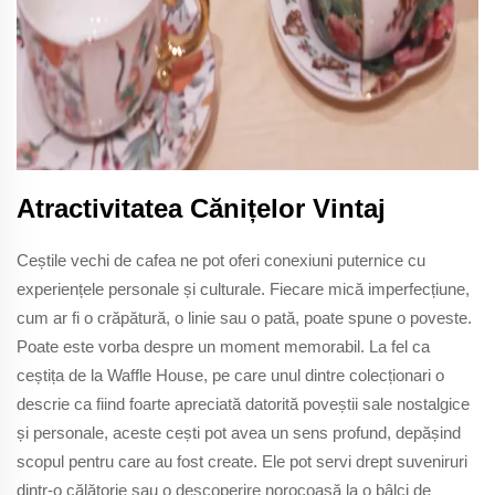
Atractivitatea Cănițelor Vintaj
Ceștile vechi de cafea ne pot oferi conexiuni puternice cu
experiențele personale și culturale. Fiecare mică imperfecțiune,
cum ar fi o crăpătură, o linie sau o pată, poate spune o poveste.
Poate este vorba despre un moment memorabil. La fel ca
ceștița de la Waffle House, pe care unul dintre colecționari o
descrie ca fiind foarte apreciată datorită poveștii sale nostalgice
și personale, aceste cești pot avea un sens profund, depășind
scopul pentru care au fost create. Ele pot servi drept suveniruri
dintr-o călătorie sau o descoperire norocoasă la o bâlci de