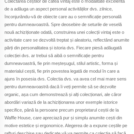
Colectarea ceștilor de cafea vintaj este o modalitate excelentă
de a adăuga un aspect personal activităților dvs. zilnice,
înconjurându-vă de obiecte care au o semnificație personală
pentru dumneavoastră. Spre deosebire de seturile de veselă
nouă achiziționate odată, construirea unei colecții vintaj este o
activitate care se dezvoltă treptat și aleatoriu, reflectând anumite
părți din personalitatea și istoria dvs. Fiecare piesă adăugată
colecției dvs. ar trebui să aibă o semnificație pentru
dumneavoastră, fie prin meșteșugul, stilul artistic, forma și
materialul ceștii, fie prin povestea legată de modul în care a
ajuns în posesia dvs. Colectia dvs. va avea cel mai mare sens
pentru dumneavoastră dacă îi veți permite să se dezvolte
organic, așa cum demonstrează și alți colecționari, ale căror
abordări variază de la achiziționarea unor exemple istorice
specifice, până la persoane precum proprietarul ceștii de la
Waffle House, care apreciază pur și simplu anumite cești din
motive estetice și ergonomice. Alegerea de a expune ceștile pe
rafturi deschise sau dedicate vă va permite ca colecția să facă